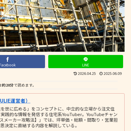
Facebook
LINE
2026.04.25
2025.06.09
は
約20分
で読めます。
LIE運営者）
性を世に広める」をコンセプトに、中立的な立場から注文住
的な情報を発信する住宅系YouTuber。YouTubeチャン
ウスメーカー攻略法】」では、坪単価・総額・間取り・営業担
意思決定に直結する内容を解説している。