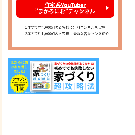
住宅系YouTuber
”まかろにお”チャンネル
1年間で約4,000組のお客様に無料コンサルを実施
2年間で約1,000組のお客様に優秀な営業マンを紹介