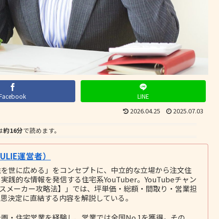
Facebook
LINE
2026.04.25
2025.07.03
は
約16分
で読めます。
LIE運営者）
性を世に広める」をコンセプトに、中立的な立場から注文住
的な情報を発信する住宅系YouTuber。YouTubeチャン
ウスメーカー攻略法】」では、坪単価・総額・間取り・営業担
意思決定に直結する内容を解説している。
画・住宅営業を経験し、営業では全国No.1を獲得。その