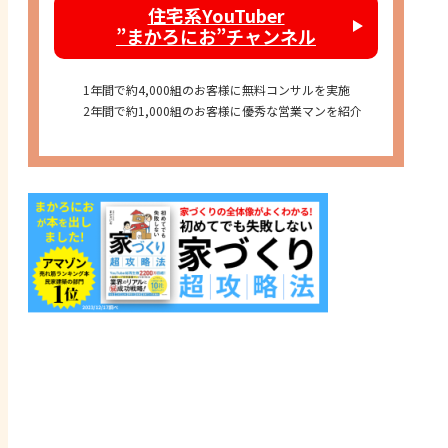
住宅系YouTuber
”まかろにお”チャンネル
1年間で約4,000組のお客様に無料コンサルを実施
2年間で約1,000組のお客様に優秀な営業マンを紹介