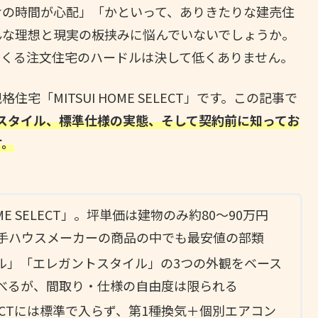
せの時間が心配」「かといって、ありきたりな建売住
んな理想と現実の板挟みに悩んでいないでしょうか。
つくる注文住宅のハードルは決して低くありません。
「MITSUI HOME SELECT」です。この記事で
ンスタイル、標準仕様の実態、そして契約前に知ってお
す。
ME SELECT」。坪単価は建物のみ約80〜90万円
で、大手ハウスメーカーの商品の中でも最安値の部類
ル」「エレガントスタイル」の3つの外観をベース
べるが、間取り・仕様の自由度は限られる
ECTには標準で入らず、第1種換気＋個別エアコン