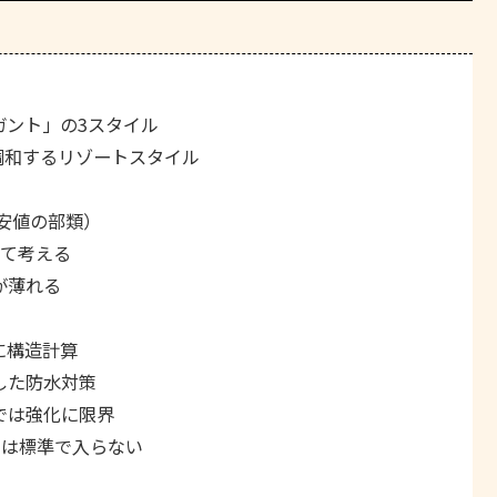
ガント」の3スタイル
と調和するリゾートスタイル
最安値の部類）
めて考える
が薄れる
に構造計算
した防水対策
では強化に限界
には標準で入らない