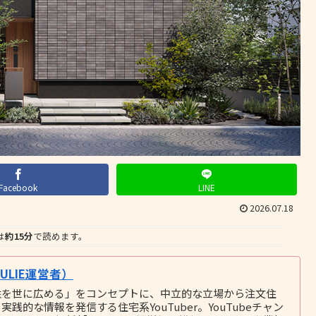
Facebook
LINE
2026.07.18
は
約15分
で読めます。
LIE運営者）
性を世に広める」をコンセプトに、中立的な立場から注文住
的な情報を発信する住宅系YouTuber。YouTubeチャン