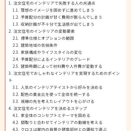
注文住宅のインテリアで失敗する人の共通点
理想のイメージを固めずに進めてしまう
予算配分の計画が甘く費用が膨らんでしまう
収納計画が不十分で生活感が出てしまう
注文住宅のインテリアの変動要素
標準仕様とオプションの範囲
建築地域の気候条件
家族構成やライフスタイルの変化
予算配分によるインテリアのグレード
建築時期によって材料費や人件費が変動する
注文住宅でおしゃれなインテリアを実現するためのポイン
ト
人気のインテリアテイストから好みを決める
配色の黄金比を使って全体を統一する
視線の先を考えたレイアウトを心がける
注文住宅のインテリアを決めるステップ
家全体のコンセプトとテーマを固める
間取りと合わせてインテリアの動線を考える
クロスは室内の背景か建築部材との調和で選ぶ