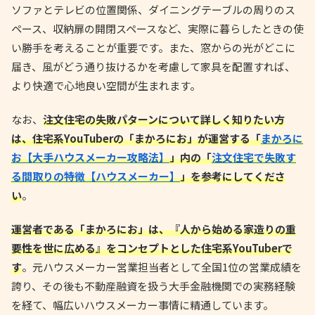
ソファとテレビの位置関係、ダイニングテーブルの周りのス
ペース、収納扉の開閉スペースなど、実際に暮らしたときの使
い勝手を考えることが重要です。また、窓からの光がどこに
届き、風がどう通り抜けるかを考慮して家具を配置すれば、
より快適で心地良い空間が生まれます。
なお、
注文住宅の失敗パターンについて詳しく知りたい方
は、住宅系YouTuberの「まかろにお」が運営する「
まかろに
お【大手ハウスメーカー攻略法】
」内の「
注文住宅で失敗す
る間取りの特徴【ハウスメーカー】
」を参考にしてくださ
い
。
運営者である「まかろにお」は、『人から始める家造りの重
要性を世に広める』をコンセプトとした住宅系YouTuberで
す
。元ハウスメーカー営業担当者として全国1位の営業成績を
誇り、その後も不動産融資を扱う大手金融機関での実務経験
を経て、幅広いハウスメーカー事情に精通しています。