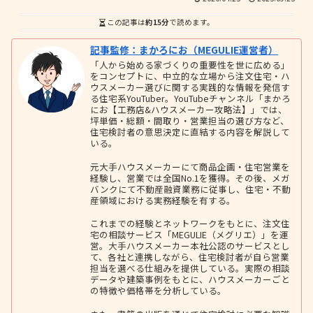
この記事は
約15分
で読めます。
記事監修：まかろにお（MEGULIE運営者）
「人から始める家づくりの重要性を世に広める」
をコンセプトに、中立的な立場から注文住宅・ハ
ウスメーカー選びに関する実践的な情報を発信す
る住宅系YouTuber。YouTubeチャンネル「まかろ
にお【工務店&ハウスメーカー攻略法】」では、
坪単価・総額・間取り・営業担当の選び方など、
住宅検討者の意思決定に直結する内容を解説して
いる。
元大手ハウスメーカーにて商品企画・住宅営業を
経験し、営業では全国No.1を獲得。その後、メガ
バンクにて不動産融資業務に従事し、住宅・不動
産領域における実務経験を有する。
これまでの経験とネットワークをもとに、注文住
宅の相談サービス「MEGULIE（メグリエ）」を運
営。大手ハウスメーカー本社公認のサービスとし
て、各社と連携しながら、住宅検討者が自ら営業
担当を選べる仕組みを提供している。実際の相談
データや建築事例をもとに、ハウスメーカーごと
の特徴や価格帯を分析している。