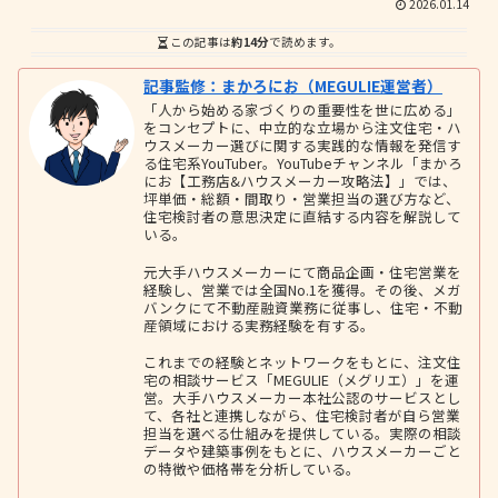
2026.01.14
この記事は
約14分
で読めます。
記事監修：まかろにお（MEGULIE運営者）
「人から始める家づくりの重要性を世に広める」
をコンセプトに、中立的な立場から注文住宅・ハ
ウスメーカー選びに関する実践的な情報を発信す
る住宅系YouTuber。YouTubeチャンネル「まかろ
にお【工務店&ハウスメーカー攻略法】」では、
坪単価・総額・間取り・営業担当の選び方など、
住宅検討者の意思決定に直結する内容を解説して
いる。
元大手ハウスメーカーにて商品企画・住宅営業を
経験し、営業では全国No.1を獲得。その後、メガ
バンクにて不動産融資業務に従事し、住宅・不動
産領域における実務経験を有する。
これまでの経験とネットワークをもとに、注文住
宅の相談サービス「MEGULIE（メグリエ）」を運
営。大手ハウスメーカー本社公認のサービスとし
て、各社と連携しながら、住宅検討者が自ら営業
担当を選べる仕組みを提供している。実際の相談
データや建築事例をもとに、ハウスメーカーごと
の特徴や価格帯を分析している。