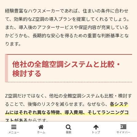
経験豊富なハウスメーカーであれば、住まいの条件に合わせ
て、効果的なZ空調の導入プランを提案してくれるでしょう。
また、導入後のアフターサービスや保証内容が充実している
かどうかも、長期的な安心を得るための重要な判断基準とな
ります。
他社の全館空調システムと比較・
検討する
Z空調だけではなく、他社の全館空調システムも比較・検討す
ることで、後悔のリスクを減らせます。なぜなら、
各システ
ムにはそれぞれ異なる特徴、導入費用、そしてランニングコ
ストがある
からです。
メニュー
ホーム
検索
トップ
サイドバー
ライフスタイルや家族構成、そして住環境に合った最適なシ