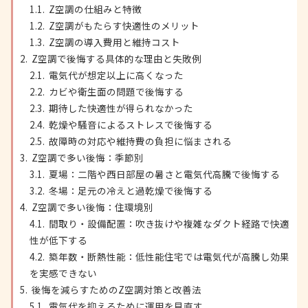
Z空調の仕組みと特徴
Z空調がもたらす快適性のメリット
Z空調の導入費用と維持コスト
Z空調で後悔する具体的な理由と失敗例
電気代が想定以上に高くなった
カビや衛生面の問題で後悔する
期待した快適性が得られなかった
乾燥や騒音によるストレスで後悔する
故障時の対応や維持費の負担に悩まされる
Z空調で多い後悔：季節別
夏場：二階や西日部屋の暑さと電気代高騰で後悔する
冬場：足元の冷えと過乾燥で後悔する
Z空調で多い後悔：住環境別
間取り・設備配置：吹き抜けや複雑なダクト経路で快適
性が低下する
築年数・断熱性能：低性能住宅では電気代が高騰し効果
を実感できない
後悔を減らすためのZ空調対策と改善法
電気代を抑えるために運用を見直す