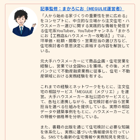
記事監修：まかろにお（MEGULIE運営者）
「人から始める家づくりの重要性を世に広める」
をコンセプトに、中立的な立場から注文住宅・ハ
ウスメーカー選びに関する実践的な情報を発信す
る住宅系YouTuber。YouTubeチャンネル「まかろ
にお【工務店&ハウスメーカー攻略法】」では、
坪単価・総額・間取り・営業担当の選び方など、
住宅検討者の意思決定に直結する内容を解説して
いる。
元大手ハウスメーカーにて商品企画・住宅営業を
経験し、営業では全国No.1を獲得。その後、メガ
バンクにて不動産融資業務に従事し、住宅・不動
産領域における実務経験を有する。
これまでの経験とネットワークをもとに、注文住
宅の相談サービス「MEGULIE（メグリエ）」を運
営。大手ハウスメーカー本社公認のサービスとし
て、各社と連携しながら、住宅検討者が自ら営業
担当を選べる仕組みを提供している。実際の相談
データや建築事例をもとに、ハウスメーカーごと
の特徴や価格帯を分析している。
また、書籍の出版を通じて住宅検討に必要な知識
を体系化し、実務に基づいた情報提供を行ってい
る。SNSでも最新の住宅情報や実務知見を発信し