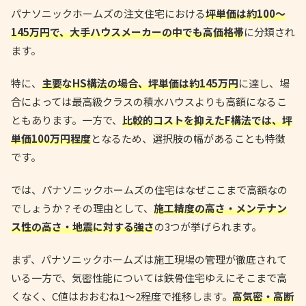
パナソニックホームズの注文住宅における
坪単価は約100〜
145万円で、大手ハウスメーカーの中でも高価格帯
に分類され
ます。
特に、
主要なHS構法の場合、坪単価は約145万円
に達し、場
合によっては最高級クラスの積水ハウスよりも高額になるこ
ともあります。一方で、
比較的コストを抑えたF構法では、坪
単価100万円程度
となるため、選択肢の幅があることも特徴
です。
では、パナソニックホームズの住宅はなぜここまで高額なの
でしょうか？その理由として、
施工精度の高さ・メンテナン
ス性の高さ・地震に対する強さ
の3つが挙げられます。
まず、パナソニックホームズは施工現場の管理が徹底されて
いる一方で、気密性能については鉄骨住宅ゆえにそこまで高
くなく、C値はおおむね1〜2程度で推移します。
高気密・高断