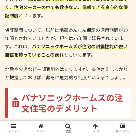
く、住宅メーカーの中でも数少ない、信頼できる良心的な保
証制度
といえます。
保証期間について、以前は地震あんしん保証の適用期間が10
年間とされていましたが、現在は35年間に延長されていま
す。これは、
パナソニックホームズが住宅の耐震性能に強い
自信を持っていることの表れ
ともいえます。
地震や火災など一部適用外はありますが、条件さえしっかり
と把握しておけば、非常に魅力的な制度といえるでしょう。
パナソニックホームズの注
文住宅のデメリット
メニュー
ホーム
検索
トップ
サイドバー
パナソニックホームズの注文住宅は、高い耐震性能や快適な