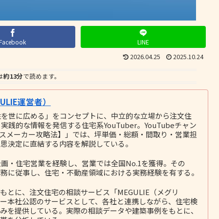
Facebook
LINE
2026.04.25
2025.10.24
は
約13分
で読めます。
LIE運営者）
性を世に広める」をコンセプトに、中立的な立場から注文住
的な情報を発信する住宅系YouTuber。YouTubeチャン
ウスメーカー攻略法】」では、坪単価・総額・間取り・営業担
意思決定に直結する内容を解説している。
画・住宅営業を経験し、営業では全国No.1を獲得。その
務に従事し、住宅・不動産領域における実務経験を有する。
とに、注文住宅の相談サービス「MEGULIE（メグリ
ー本社公認のサービスとして、各社と連携しながら、住宅検
みを提供している。実際の相談データや建築事例をもとに、