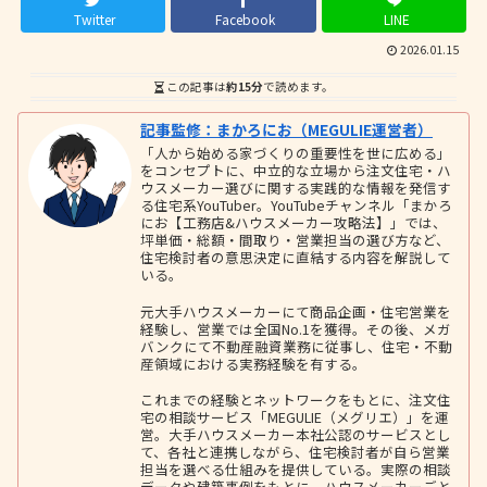
Twitter
Facebook
LINE
2026.01.15
この記事は
約15分
で読めます。
記事監修：まかろにお（MEGULIE運営者）
「人から始める家づくりの重要性を世に広める」
をコンセプトに、中立的な立場から注文住宅・ハ
ウスメーカー選びに関する実践的な情報を発信す
る住宅系YouTuber。YouTubeチャンネル「まかろ
にお【工務店&ハウスメーカー攻略法】」では、
坪単価・総額・間取り・営業担当の選び方など、
住宅検討者の意思決定に直結する内容を解説して
いる。
元大手ハウスメーカーにて商品企画・住宅営業を
経験し、営業では全国No.1を獲得。その後、メガ
バンクにて不動産融資業務に従事し、住宅・不動
産領域における実務経験を有する。
これまでの経験とネットワークをもとに、注文住
宅の相談サービス「MEGULIE（メグリエ）」を運
営。大手ハウスメーカー本社公認のサービスとし
て、各社と連携しながら、住宅検討者が自ら営業
担当を選べる仕組みを提供している。実際の相談
データや建築事例をもとに、ハウスメーカーごと