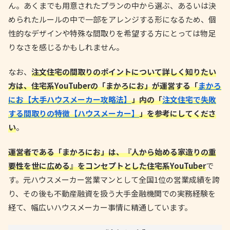
ん。あくまでも用意されたプランの中から選ぶ、あるいは決
められたルールの中で一部をアレンジする形になるため、個
性的なデザインや特殊な間取りを希望する方にとっては物足
りなさを感じるかもしれません。
なお、
注文住宅の間取りのポイントについて詳しく知りたい
方は、住宅系YouTuberの「まかろにお」が運営する「
まかろ
にお【大手ハウスメーカー攻略法】
」内の「
注文住宅で失敗
する間取りの特徴【ハウスメーカー】
」を参考にしてくださ
い
。
運営者である「まかろにお」は、『人から始める家造りの重
要性を世に広める』をコンセプトとした住宅系YouTuber
で
す。元ハウスメーカー営業マンとして全国1位の営業成績を誇
り、その後も不動産融資を扱う大手金融機関での実務経験を
経て、幅広いハウスメーカー事情に精通しています。