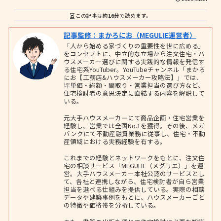
この記事は
約16分
で読めます。
記事監修：まかろにお（MEGULIE運営者）
「人から始める家づくりの重要性を世に広める」
をコンセプトに、中立的な立場から注文住宅・ハ
ウスメーカー選びに関する実践的な情報を発信す
る住宅系YouTuber。YouTubeチャンネル「まかろ
にお【工務店&ハウスメーカー攻略法】」では、
坪単価・総額・間取り・営業担当の選び方など、
住宅検討者の意思決定に直結する内容を解説して
いる。
元大手ハウスメーカーにて商品企画・住宅営業を
経験し、営業では全国No.1を獲得。その後、メガ
バンクにて不動産融資業務に従事し、住宅・不動
産領域における実務経験を有する。
これまでの経験とネットワークをもとに、注文住
宅の相談サービス「MEGULIE（メグリエ）」を運
営。大手ハウスメーカー本社公認のサービスとし
て、各社と連携しながら、住宅検討者が自ら営業
担当を選べる仕組みを提供している。実際の相談
データや建築事例をもとに、ハウスメーカーごと
の特徴や価格帯を分析している。