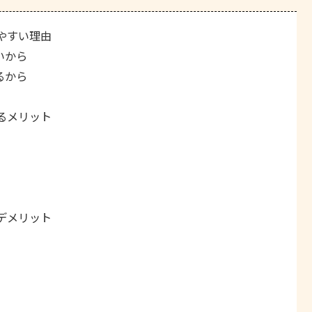
やすい理由
いから
るから
るメリット
デメリット