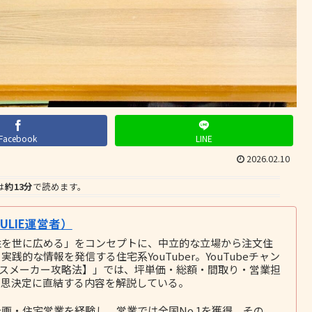
Facebook
LINE
2026.02.10
は
約13分
で読めます。
LIE運営者）
性を世に広める」をコンセプトに、中立的な立場から注文住
的な情報を発信する住宅系YouTuber。YouTubeチャン
ウスメーカー攻略法】」では、坪単価・総額・間取り・営業担
意思決定に直結する内容を解説している。
画・住宅営業を経験し、営業では全国No.1を獲得。その