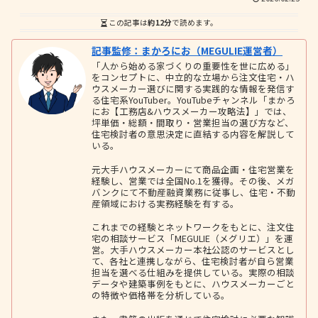
この記事は
約12分
で読めます。
記事監修：まかろにお（MEGULIE運営者）
「人から始める家づくりの重要性を世に広める」
をコンセプトに、中立的な立場から注文住宅・ハ
ウスメーカー選びに関する実践的な情報を発信す
る住宅系YouTuber。YouTubeチャンネル「まかろ
にお【工務店&ハウスメーカー攻略法】」では、
坪単価・総額・間取り・営業担当の選び方など、
住宅検討者の意思決定に直結する内容を解説して
いる。
元大手ハウスメーカーにて商品企画・住宅営業を
経験し、営業では全国No.1を獲得。その後、メガ
バンクにて不動産融資業務に従事し、住宅・不動
産領域における実務経験を有する。
これまでの経験とネットワークをもとに、注文住
宅の相談サービス「MEGULIE（メグリエ）」を運
営。大手ハウスメーカー本社公認のサービスとし
て、各社と連携しながら、住宅検討者が自ら営業
担当を選べる仕組みを提供している。実際の相談
データや建築事例をもとに、ハウスメーカーごと
の特徴や価格帯を分析している。