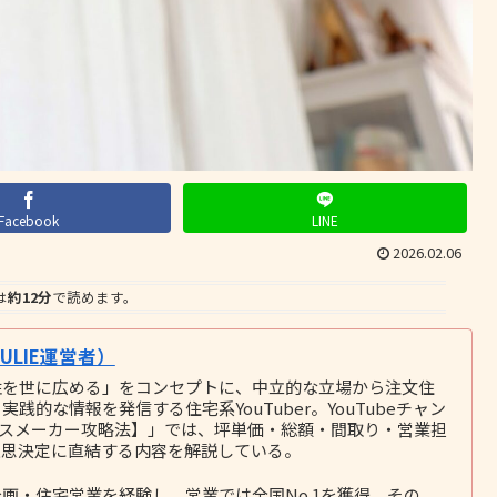
Facebook
LINE
2026.02.06
は
約12分
で読めます。
LIE運営者）
性を世に広める」をコンセプトに、中立的な立場から注文住
的な情報を発信する住宅系YouTuber。YouTubeチャン
ウスメーカー攻略法】」では、坪単価・総額・間取り・営業担
意思決定に直結する内容を解説している。
画・住宅営業を経験し、営業では全国No.1を獲得。その