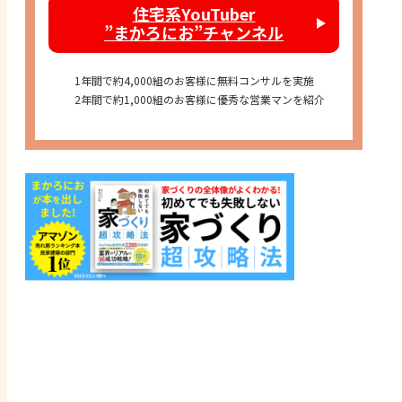
住宅系YouTuber
”まかろにお”チャンネル
1年間で約4,000組のお客様に無料コンサルを実施
2年間で約1,000組のお客様に優秀な営業マンを紹介