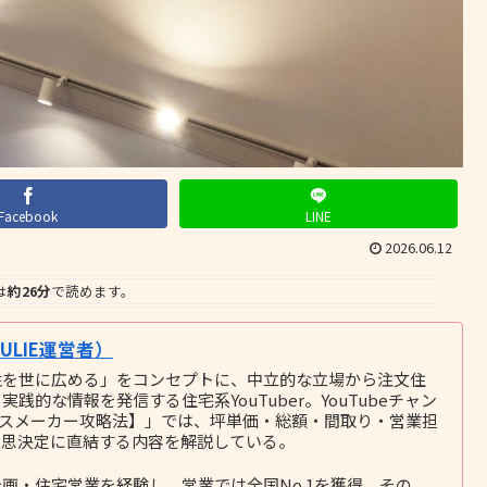
Facebook
LINE
2026.06.12
は
約26分
で読めます。
LIE運営者）
性を世に広める」をコンセプトに、中立的な立場から注文住
的な情報を発信する住宅系YouTuber。YouTubeチャン
ウスメーカー攻略法】」では、坪単価・総額・間取り・営業担
意思決定に直結する内容を解説している。
画・住宅営業を経験し、営業では全国No.1を獲得。その