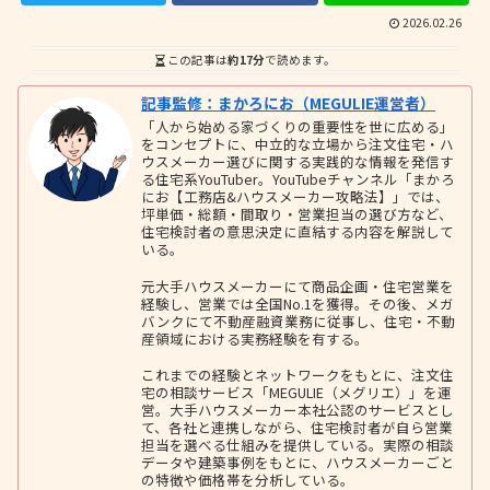
2026.02.26
この記事は
約17分
で読めます。
記事監修：まかろにお（MEGULIE運営者）
「人から始める家づくりの重要性を世に広める」
をコンセプトに、中立的な立場から注文住宅・ハ
ウスメーカー選びに関する実践的な情報を発信す
る住宅系YouTuber。YouTubeチャンネル「まかろ
にお【工務店&ハウスメーカー攻略法】」では、
坪単価・総額・間取り・営業担当の選び方など、
住宅検討者の意思決定に直結する内容を解説して
いる。
元大手ハウスメーカーにて商品企画・住宅営業を
経験し、営業では全国No.1を獲得。その後、メガ
バンクにて不動産融資業務に従事し、住宅・不動
産領域における実務経験を有する。
これまでの経験とネットワークをもとに、注文住
宅の相談サービス「MEGULIE（メグリエ）」を運
営。大手ハウスメーカー本社公認のサービスとし
て、各社と連携しながら、住宅検討者が自ら営業
担当を選べる仕組みを提供している。実際の相談
データや建築事例をもとに、ハウスメーカーごと
の特徴や価格帯を分析している。