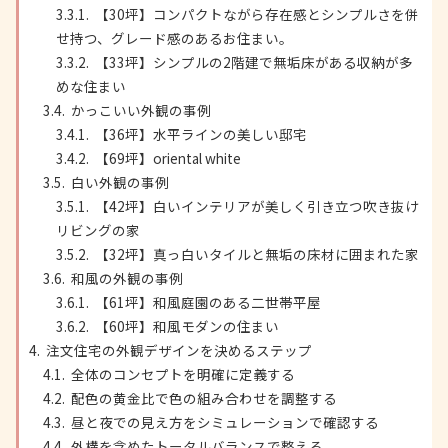
【30坪】コンパクトながら存在感とシンプルさを併
せ持つ、グレード感のあるお住まい。
【33坪】シンプルの2階建で無垢床がある収納が多
めな住まい
かっこいい外観の事例
【36坪】水平ラインの美しい邸宅
【69坪】oriental white
白い外観の事例
【42坪】白いインテリアが美しく引き立つ吹き抜け
リビングの家
【32坪】真っ白いタイルと無垢の床材に囲まれた家
和風の外観の事例
【61坪】和風庭園のある二世帯平屋
【60坪】和風モダンの住まい
注文住宅の外観デザインを決めるステップ
全体のコンセプトを明確に定義する
配色の黄金比で色の組み合わせを調整する
昼と夜での見え方をシミュレーションで確認する
外構を含めたトータルバランスで整える