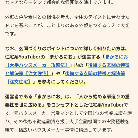
なドアならモダンで都会的な雰囲気を演出できます。
外壁の色や素材との相性を考え、全体のテイストに合わせた
ドアを選ぶことが、まとまりのある外観をつくるうえで大切
です。
なお、
玄関づくりのポイントについて詳しく知りたい方は、
住宅系YouTuberの「まかろにお」が運営する「
まかろにお
【大手ハウスメーカー攻略法】
」内の「
後悔する玄関の特徴
と解決策【注文住宅】
」や「
後悔する玄関の特徴と解決策
【注文住宅】
」を参考にしてください。
運営者である「まかろにお」は、『人から始める家造りの重
要性を世に広める』をコンセプトとした住宅系YouTuber
で
す。元ハウスメーカー営業マンとして全国1位の営業成績を誇
り、その後も不動産融資を扱う大手金融機関での実務経験を
経て、幅広いハウスメーカー事情に精通しています。