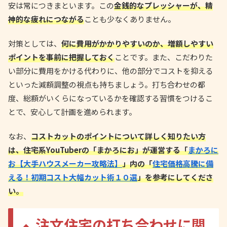
安は常につきまといます。この
金銭的なプレッシャーが、精
神的な疲れにつながる
ことも少なくありません。
対策としては、
何に費用がかかりやすいのか、増額しやすい
ポイントを事前に把握しておく
ことです。また、こだわりた
い部分に費用をかける代わりに、他の部分でコストを抑える
といった減額調整の視点も持ちましょう。打ち合わせの都
度、総額がいくらになっているかを確認する習慣をつけるこ
とで、安心して計画を進められます。
なお、
コストカットのポイントについて詳しく知りたい方
は、住宅系YouTuberの「まかろにお」が運営する「
まかろに
お【大手ハウスメーカー攻略法】
」内の「
住宅価格高騰に備
える！初期コスト大幅カット術１０選
」を参考にしてくださ
い。
注文住宅の打ち合わせに関