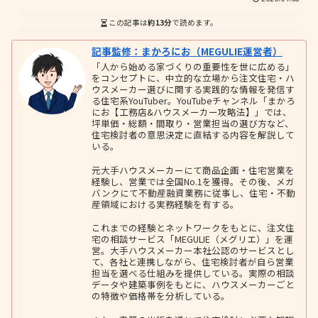
この記事は
約13分
で読めます。
記事監修：まかろにお（MEGULIE運営者）
「人から始める家づくりの重要性を世に広める」
をコンセプトに、中立的な立場から注文住宅・ハ
ウスメーカー選びに関する実践的な情報を発信す
る住宅系YouTuber。YouTubeチャンネル「まかろ
にお【工務店&ハウスメーカー攻略法】」では、
坪単価・総額・間取り・営業担当の選び方など、
住宅検討者の意思決定に直結する内容を解説して
いる。
元大手ハウスメーカーにて商品企画・住宅営業を
経験し、営業では全国No.1を獲得。その後、メガ
バンクにて不動産融資業務に従事し、住宅・不動
産領域における実務経験を有する。
これまでの経験とネットワークをもとに、注文住
宅の相談サービス「MEGULIE（メグリエ）」を運
営。大手ハウスメーカー本社公認のサービスとし
て、各社と連携しながら、住宅検討者が自ら営業
担当を選べる仕組みを提供している。実際の相談
データや建築事例をもとに、ハウスメーカーごと
の特徴や価格帯を分析している。