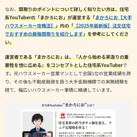
なお、
間取りのポイントについて詳しく知りたい方は、住宅
系YouTuberの「まかろにお」が運営する「
まかろにお【大手
ハウスメーカー攻略法】
」内の「
【2025年最新版】注文住宅
でおすすめの最強間取りを紹介します
」を参考にしてくださ
い。
運営者である「まかろにお」は、『人から始める家造りの重
要性を世に広める』をコンセプトとした住宅系YouTuber
で
す。元ハウスメーカー営業マンとして全国1位の営業成績を誇
り、その後も不動産融資を扱う大手金融機関での実務経験を
経て、幅広いハウスメーカー事情に精通しています。