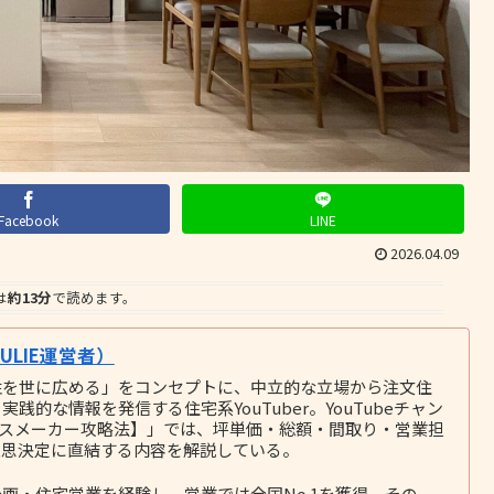
Facebook
LINE
2026.04.09
は
約13分
で読めます。
LIE運営者）
性を世に広める」をコンセプトに、中立的な立場から注文住
的な情報を発信する住宅系YouTuber。YouTubeチャン
ウスメーカー攻略法】」では、坪単価・総額・間取り・営業担
意思決定に直結する内容を解説している。
画・住宅営業を経験し、営業では全国No.1を獲得。その