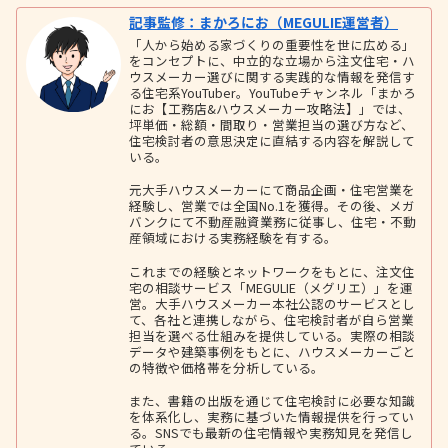
記事監修：まかろにお（MEGULIE運営者）
「人から始める家づくりの重要性を世に広める」
をコンセプトに、中立的な立場から注文住宅・ハ
ウスメーカー選びに関する実践的な情報を発信す
る住宅系YouTuber。YouTubeチャンネル「まかろ
にお【工務店&ハウスメーカー攻略法】」では、
坪単価・総額・間取り・営業担当の選び方など、
住宅検討者の意思決定に直結する内容を解説して
いる。
元大手ハウスメーカーにて商品企画・住宅営業を
経験し、営業では全国No.1を獲得。その後、メガ
バンクにて不動産融資業務に従事し、住宅・不動
産領域における実務経験を有する。
これまでの経験とネットワークをもとに、注文住
宅の相談サービス「MEGULIE（メグリエ）」を運
営。大手ハウスメーカー本社公認のサービスとし
て、各社と連携しながら、住宅検討者が自ら営業
担当を選べる仕組みを提供している。実際の相談
データや建築事例をもとに、ハウスメーカーごと
の特徴や価格帯を分析している。
また、書籍の出版を通じて住宅検討に必要な知識
を体系化し、実務に基づいた情報提供を行ってい
る。SNSでも最新の住宅情報や実務知見を発信し