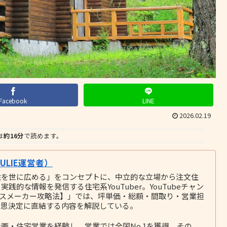
Facebook
LINE
2026.02.19
は
約16分
で読めます。
LIE運営者）
性を世に広める」をコンセプトに、中立的な立場から注文住
的な情報を発信する住宅系YouTuber。YouTubeチャン
ウスメーカー攻略法】」では、坪単価・総額・間取り・営業担
意思決定に直結する内容を解説している。
画・住宅営業を経験し、営業では全国No.1を獲得。その