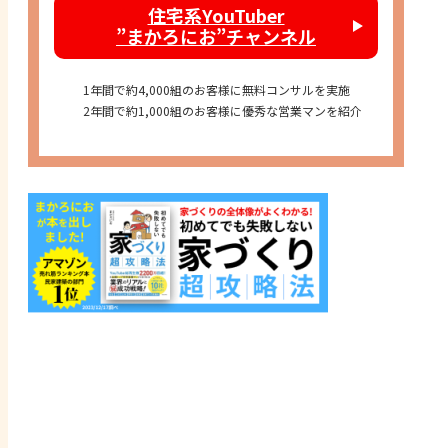
住宅系YouTuber
”まかろにお”チャンネル
1年間で約4,000組のお客様に無料コンサルを実施
2年間で約1,000組のお客様に優秀な営業マンを紹介