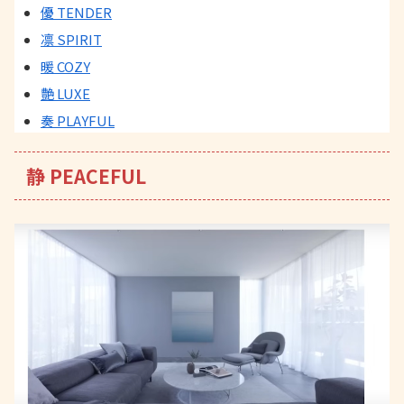
優 TENDER
凛 SPIRIT
暖 COZY
艶 LUXE
奏 PLAYFUL
静 PEACEFUL