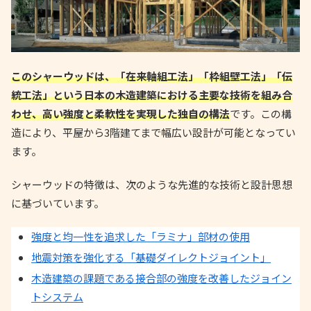
このシャーウッドは、「在来軸組工法」「枠組壁工法」「伝
統工法」という日本の木造建築における主要な技術を組み合
わせ、高い強度と柔軟性を実現した独自の構法
です。この構
造により、平屋から3階建てまで幅広い設計が可能となってい
ます。
シャーウッドの特徴は、次のような先進的な技術と設計思想
に基づいています。
強度と均一性を追求した「ラミナ」部材の使用
地震対策を強化する「基礎ダイレクトジョイント」
木造建築の課題である接合部の強度を改善したジョイン
トシステム