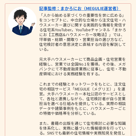
記事監修：まかろにお（MEGULIE運営者）
「人から始める家づくりの重要性を世に広める」
をコンセプトに、中立的な立場から注文住宅・ハ
ウスメーカー選びに関する実践的な情報を発信す
る住宅系YouTuber。YouTubeチャンネル「まかろ
にお【工務店&ハウスメーカー攻略法】」では、
坪単価・総額・間取り・営業担当の選び方など、
住宅検討者の意思決定に直結する内容を解説して
いる。
元大手ハウスメーカーにて商品企画・住宅営業を
経験し、営業では全国No.1を獲得。その後、メガ
バンクにて不動産融資業務に従事し、住宅・不動
産領域における実務経験を有する。
これまでの経験とネットワークをもとに、注文住
宅の相談サービス「MEGULIE（メグリエ）」を運
営。大手ハウスメーカー本社公認のサービスとし
て、各社と連携しながら、住宅検討者が自ら営業
担当を選べる仕組みを提供している。実際の相談
データや建築事例をもとに、ハウスメーカーごと
の特徴や価格帯を分析している。
また、書籍の出版を通じて住宅検討に必要な知識
を体系化し、実務に基づいた情報提供を行ってい
る。SNSでも最新の住宅情報や実務知見を発信し