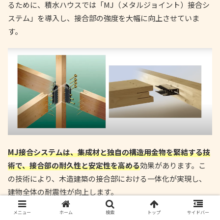
るために、積水ハウスでは「MJ（メタルジョイント）接合シ
ステム」を導入し、接合部の強度を大幅に向上させていま
す。
MJ接合システムは、集成材と独自の構造用金物を緊結する技
術で、接合部の耐久性と安定性を高める
効果があります。こ
の技術により、木造建築の接合部における一体化が実現し、
建物全体の耐震性が向上します。
メニュー
ホーム
検索
トップ
サイドバー
また、このシステムは「基礎ダイレクトジョイント」と連携