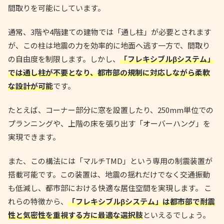
間取りを可能にしています。
通常、3階や4階建ての建物では「通し柱」が必要とされます
が、この柱は地震の力を効率的に地面へ逃す一方で、間取り
の自由度を制限します。しかし、
「フレキシブルβシステム」
では通し柱が不要となり、都市部の規制に対応しながら柔軟
な設計が可能
です。
たとえば、コーナー部分に窓を設置したり、250mm単位での
プランニングや、上階の床を張り出す「オーバーハング」を
実現できます。
また、この構法には「マルチTMD」という専用の制震装置が
搭載可能です。この装置は、地震の揺れだけでなく交通振動
も低減し、都市部における快適な居住空間を実現します。 こ
れらの特徴から、
「フレキシブルβシステム」は都市部で耐震
性と気密性を重視する方に最適な選択肢
といえるでしょう。