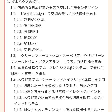
積水ハウスの特長
伝統的な日本建築の要素を反映したモダンデザイン
「life knit design」で空間の美しさと快適性を向上
静 PEACEFUL
優 TENDER
凛 SPIRIT
暖 COZY
艶 LUXE
奏 PLAYFUL
「グリーンファーストゼロ・スーペリア」や「グリーン
ファーストゼロ・プラスアルファ」で高い断熱性能を実現
重量鉄骨構造では「フレキシブルβシステム」で優れた
耐震性・気密性を発揮
木造建築では「シャーウッドハイブリッド構造」を採用
強度と均一性を追求した「ラミナ」部材の使用
地震対策を強化する「基礎ダイレクトジョイント」
木造建築の課題である接合部の強度を改善したジョ
イントシステム
耐久性とメンテナンス性に優れた陶器外壁ベルバー