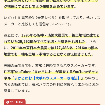
ク構造にすることでより強度を高めています
。
いずれも耐震等級3（最高レベル）を取得しており、他ハウス
メーカーと比較しても遜色ないレベルです。
過去には、
1995年の阪神・淡路大震災で、被災地域に建てら
れていた29,692棟がすべて全壊・半壊を免れました
。さら
に、
2011年の東日本大震災では177,488棟、2016年の熊本
地震でも一棟も全壊・半壊することなく耐え抜きました
。
実績の面でみても、非常に信頼できるハウスメーカーです。
住宅系YouTuber「まかろにお」が運営するYouTubeチャン
ネル「
まかろにお【大手ハウスメーカー攻略法】
」
の中のこ
ちらの動画では、積水ハウスの評判に忖度なくまかろにおが
意見しています。
YouTube