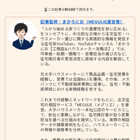
この記事は
約16分
で読めます。
記事監修：まかろにお（MEGULIE運営者）
「人から始める家づくりの重要性を世に広める」
をコンセプトに、中立的な立場から注文住宅・ハ
ウスメーカー選びに関する実践的な情報を発信す
る住宅系YouTuber。YouTubeチャンネル「まかろ
にお【工務店&ハウスメーカー攻略法】」では、
坪単価・総額・間取り・営業担当の選び方など、
住宅検討者の意思決定に直結する内容を解説して
いる。
元大手ハウスメーカーにて商品企画・住宅営業を
経験し、営業では全国No.1を獲得。その後、メガ
バンクにて不動産融資業務に従事し、住宅・不動
産領域における実務経験を有する。
これまでの経験とネットワークをもとに、注文住
宅の相談サービス「MEGULIE（メグリエ）」を運
営。大手ハウスメーカー本社公認のサービスとし
て、各社と連携しながら、住宅検討者が自ら営業
担当を選べる仕組みを提供している。実際の相談
データや建築事例をもとに、ハウスメーカーごと
の特徴や価格帯を分析している。
また、書籍の出版を通じて住宅検討に必要な知識