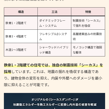
構造
工法
特徴
ダイナミックフレー
制震技術「シーカス」
鉄骨1・2階建て
ム・システム
で揺れを吸収
フレキシブルβシステ
高層建築並みの耐震技
鉄骨3・4階建て
ム
術
シャーウッドハイブリ
モノコック構造で強固
木造1～3階建て
ッド構造
な躯体
鉄骨1・2階建ての住宅では、独自の制震技術「シーカス」を
採用
しています。これは、地震の揺れを吸収する構造であ
り、建物全体の変形を抑え、内装や外壁へのダメージを最小
限に抑えることが可能です。