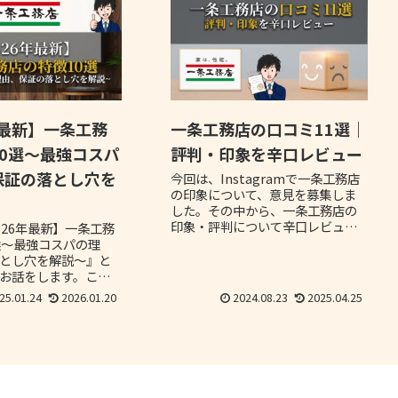
年最新】一条工務
一条工務店の口コミ11選｜
0選～最強コスパ
評判・印象を辛口レビュー
保証の落とし穴を
今回は、Instagramで一条工務店
の印象について、意見を募集しま
した。その中から、一条工務店の
印象・評判について辛口レビュー
026年最新】一条工務
を紹介します。多くの方から忖度
選～最強コスパの理
のない意見をいただいたので、ぜ
とし穴を解説～』と
ひ参考にしてください。
お話をします。これ
をする方で、一条工
25.01.24
2026.01.20
2024.08.23
2025.04.25
てみようと思ってい
最後までご覧くださ