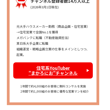
チャンネル登録者数14万人以上
(2026年3月1日現在)
経歴
元大手ハウスメーカー勤務（商品企画・住宅営業）
→住宅営業で全国No.1を獲得
メガバンクに転職（不動産融資担当）
某日系大手企業に転職
組織運営・戦略企画立案の仕事をメインとしつつ、
起業。
住宅系YouTuber
”まかろにお”チャンネル
1年間で約4,000組のお客様に無料コンサルを実施
2年間で約1,000組のお客様に優秀な営業マンを紹介