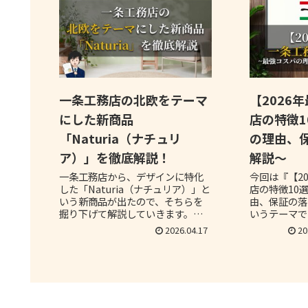
一条工務店の北欧をテーマ
【2026
にした新商品
店の特徴1
「Naturia（ナチュリ
の理由、
ア）」を徹底解説！
解説～
一条工務店から、デザインに特化
今回は『【2
した「Naturia（ナチュリア）」と
店の特徴10
いう新商品が出たので、そちらを
由、保証の落
掘り下げて解説していきます。一
いうテーマで
条工務店の今後の動向には目が離
から家づくり
2026.04.17
20
せない、そんな状況となっていま
務店を検討し
す。
る方は、ぜひ
い。