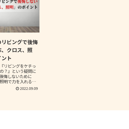
のリビングで後悔
床、クロス、照
イント
『リビングをケチっ
の？』という疑問に
後悔しないために
照明で力を入れるべ
ついて解説します。
2022.09.09
の中で満足度の高い
に立てれば幸いで