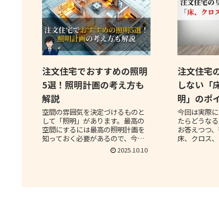
注文住宅でおすすめの照明
注文住宅
5選！照明計画の考え方も
しない「
解説
明」のポ
空間の雰囲気を決定づけるものと
今回は実際に
して「照明」があります。最高の
たらどうなる
空間にするには最高の照明計画を
お答えつつ、
知っておく必要があるので、今回
床、クロス、
は照明について深掘りをしていき
きポイントに
2025.10.10
ます。まずは照明の基本的な構築
限られた予算
の考え方について触れた上で、お
家作りのお役
すすめの照明を紹介します。
す。