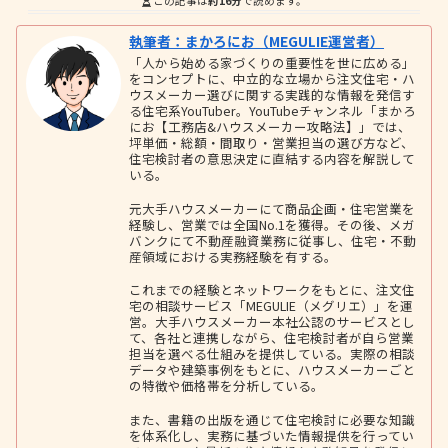
この記事は
約16分
で読めます。
執筆者：まかろにお（MEGULIE運営者）
「人から始める家づくりの重要性を世に広める」
をコンセプトに、中立的な立場から注文住宅・ハ
ウスメーカー選びに関する実践的な情報を発信す
る住宅系YouTuber。YouTubeチャンネル「まかろ
にお【工務店&ハウスメーカー攻略法】」では、
坪単価・総額・間取り・営業担当の選び方など、
住宅検討者の意思決定に直結する内容を解説して
いる。
元大手ハウスメーカーにて商品企画・住宅営業を
経験し、営業では全国No.1を獲得。その後、メガ
バンクにて不動産融資業務に従事し、住宅・不動
産領域における実務経験を有する。
これまでの経験とネットワークをもとに、注文住
宅の相談サービス「MEGULIE（メグリエ）」を運
営。大手ハウスメーカー本社公認のサービスとし
て、各社と連携しながら、住宅検討者が自ら営業
担当を選べる仕組みを提供している。実際の相談
データや建築事例をもとに、ハウスメーカーごと
の特徴や価格帯を分析している。
また、書籍の出版を通じて住宅検討に必要な知識
を体系化し、実務に基づいた情報提供を行ってい