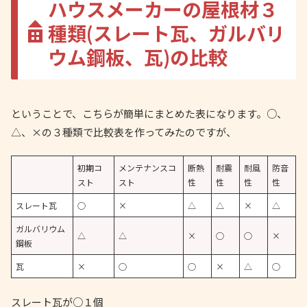
ハウスメーカーの屋根材３
種類(スレート瓦、ガルバリ
ウム鋼板、瓦)の比較
ということで、こちらが簡単にまとめた表になります。○、
△、×の３種類で比較表を作ってみたのですが、
初期コ
メンテナンスコ
断熱
耐震
耐風
防音
スト
スト
性
性
性
性
スレート瓦
○
×
△
△
×
△
ガルバリウム
△
△
×
○
○
×
鋼板
瓦
×
○
○
×
△
○
スレート瓦が○１個