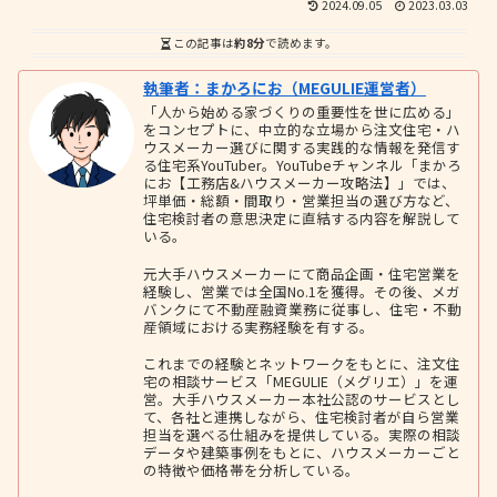
2024.09.05
2023.03.03
この記事は
約8分
で読めます。
執筆者：まかろにお（MEGULIE運営者）
「人から始める家づくりの重要性を世に広める」
をコンセプトに、中立的な立場から注文住宅・ハ
ウスメーカー選びに関する実践的な情報を発信す
る住宅系YouTuber。YouTubeチャンネル「まかろ
にお【工務店&ハウスメーカー攻略法】」では、
坪単価・総額・間取り・営業担当の選び方など、
住宅検討者の意思決定に直結する内容を解説して
いる。
元大手ハウスメーカーにて商品企画・住宅営業を
経験し、営業では全国No.1を獲得。その後、メガ
バンクにて不動産融資業務に従事し、住宅・不動
産領域における実務経験を有する。
これまでの経験とネットワークをもとに、注文住
宅の相談サービス「MEGULIE（メグリエ）」を運
営。大手ハウスメーカー本社公認のサービスとし
て、各社と連携しながら、住宅検討者が自ら営業
担当を選べる仕組みを提供している。実際の相談
データや建築事例をもとに、ハウスメーカーごと
の特徴や価格帯を分析している。