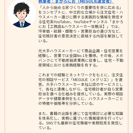
執筆者：まかろにお（MEGULIE運営者）
「人から始める家づくりの重要性を世に広める」
をコンセプトに、中立的な立場から注文住宅・ハ
ウスメーカー選びに関する実践的な情報を発信す
る住宅系YouTuber。YouTubeチャンネル「まかろ
にお【工務店&ハウスメーカー攻略法】」では、
坪単価・総額・間取り・営業担当の選び方など、
住宅検討者の意思決定に直結する内容を解説して
いる。
元大手ハウスメーカーにて商品企画・住宅営業を
経験し、営業では全国No.1を獲得。その後、メガ
バンクにて不動産融資業務に従事し、住宅・不動
産領域における実務経験を有する。
これまでの経験とネットワークをもとに、注文住
宅の相談サービス「MEGULIE（メグリエ）」を運
営。大手ハウスメーカー本社公認のサービスとし
て、各社と連携しながら、住宅検討者が自ら営業
担当を選べる仕組みを提供している。実際の相談
データや建築事例をもとに、ハウスメーカーごと
の特徴や価格帯を分析している。
また、書籍の出版を通じて住宅検討に必要な知識
を体系化し、実務に基づいた情報提供を行ってい
る。SNSでも最新の住宅情報や実務知見を発信し
ている。