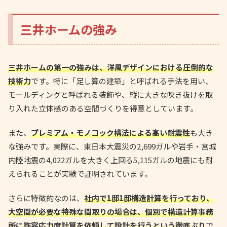
三井ホームの強み
三井ホームの第一の強みは、洋風デザインにおける圧倒的な
技術力
です。特に「足し算の建築」と呼ばれる手法を用い、
モールディングと呼ばれる装飾や、縦に大きな吹き抜けを取
り入れた立体感のある空間づくりを得意としています。
また、
プレミアム・モノコック構法による高い耐震性
も大き
な強みです。実際に、東日本大震災の2,699ガルや岩手・宮城
内陸地震の4,022ガルを大きく上回る5,115ガルの地震にも耐
えられることが実験で証明されています。
さらに特徴的なのは、
社内で1邸1邸構造計算を行っており、
大空間が必要な特殊な間取りの場合は、個別で構造計算事務
所に許容応力度計算を依頼して設計を行うという徹底ぶり
で