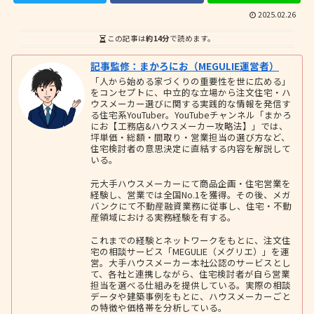
2025.02.26
この記事は
約14分
で読めます。
記事監修：まかろにお（MEGULIE運営者）
「人から始める家づくりの重要性を世に広める」
をコンセプトに、中立的な立場から注文住宅・ハ
ウスメーカー選びに関する実践的な情報を発信す
る住宅系YouTuber。YouTubeチャンネル「まかろ
にお【工務店&ハウスメーカー攻略法】」では、
坪単価・総額・間取り・営業担当の選び方など、
住宅検討者の意思決定に直結する内容を解説して
いる。
元大手ハウスメーカーにて商品企画・住宅営業を
経験し、営業では全国No.1を獲得。その後、メガ
バンクにて不動産融資業務に従事し、住宅・不動
産領域における実務経験を有する。
これまでの経験とネットワークをもとに、注文住
宅の相談サービス「MEGULIE（メグリエ）」を運
営。大手ハウスメーカー本社公認のサービスとし
て、各社と連携しながら、住宅検討者が自ら営業
担当を選べる仕組みを提供している。実際の相談
データや建築事例をもとに、ハウスメーカーごと
の特徴や価格帯を分析している。