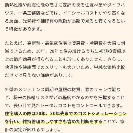
断熱性能や耐震性能の高さに定評のある住友林業やダイワハ
ウス、一条工務店などでは、イニシャルコストがやや高くな
る反面、光熱費や補修費の総額が長期で見ると安くなるとい
う特徴があります。
たとえば、高断熱・高気密住宅は暖房費・冷房費を大幅に削
減できるため、10年、20年と住み続けるうちに初期投資額以
上の節約効果が得られることも珍しくありません。さらに、
快適性や健康面でのメリットも大きいため、単純な価格比較
だけでは見えない価値があります。
外壁のメンテナンス周期や屋根の材質、窓のサッシ性能な
ど、将来の修繕リスクがどの程度かかるのかを把握すること
で、長い目で見たトータルコストをコントロールできます。
住宅購入の際は20年、30年先までのコストシミュレーション
を行い、維持管理のしやすさも含めた判断をする
ことで、家
計の安定が図れるでしょう。