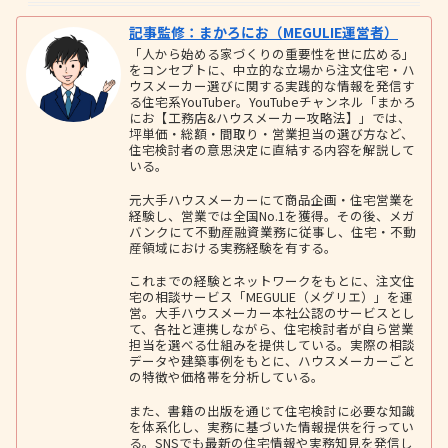
記事監修：まかろにお（MEGULIE運営者）
「人から始める家づくりの重要性を世に広める」
をコンセプトに、中立的な立場から注文住宅・ハ
ウスメーカー選びに関する実践的な情報を発信す
る住宅系YouTuber。YouTubeチャンネル「まかろ
にお【工務店&ハウスメーカー攻略法】」では、
坪単価・総額・間取り・営業担当の選び方など、
住宅検討者の意思決定に直結する内容を解説して
いる。
元大手ハウスメーカーにて商品企画・住宅営業を
経験し、営業では全国No.1を獲得。その後、メガ
バンクにて不動産融資業務に従事し、住宅・不動
産領域における実務経験を有する。
これまでの経験とネットワークをもとに、注文住
宅の相談サービス「MEGULIE（メグリエ）」を運
営。大手ハウスメーカー本社公認のサービスとし
て、各社と連携しながら、住宅検討者が自ら営業
担当を選べる仕組みを提供している。実際の相談
データや建築事例をもとに、ハウスメーカーごと
の特徴や価格帯を分析している。
また、書籍の出版を通じて住宅検討に必要な知識
を体系化し、実務に基づいた情報提供を行ってい
る。SNSでも最新の住宅情報や実務知見を発信し