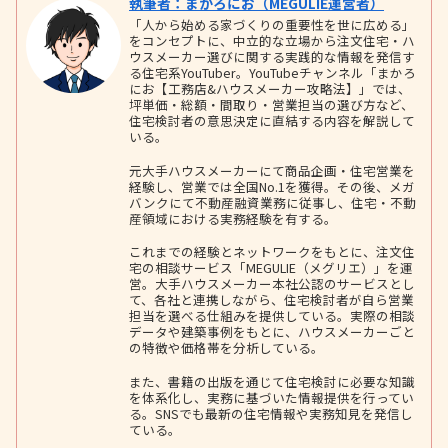
執筆者：まかろにお（MEGULIE運営者）
「人から始める家づくりの重要性を世に広める」
をコンセプトに、中立的な立場から注文住宅・ハ
ウスメーカー選びに関する実践的な情報を発信す
る住宅系YouTuber。YouTubeチャンネル「まかろ
にお【工務店&ハウスメーカー攻略法】」では、
坪単価・総額・間取り・営業担当の選び方など、
住宅検討者の意思決定に直結する内容を解説して
いる。
元大手ハウスメーカーにて商品企画・住宅営業を
経験し、営業では全国No.1を獲得。その後、メガ
バンクにて不動産融資業務に従事し、住宅・不動
産領域における実務経験を有する。
これまでの経験とネットワークをもとに、注文住
宅の相談サービス「MEGULIE（メグリエ）」を運
営。大手ハウスメーカー本社公認のサービスとし
て、各社と連携しながら、住宅検討者が自ら営業
担当を選べる仕組みを提供している。実際の相談
データや建築事例をもとに、ハウスメーカーごと
の特徴や価格帯を分析している。
また、書籍の出版を通じて住宅検討に必要な知識
を体系化し、実務に基づいた情報提供を行ってい
る。SNSでも最新の住宅情報や実務知見を発信し
ている。