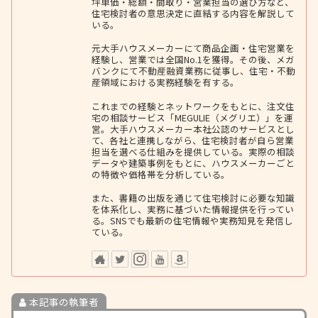
坪単価・総額・間取り・営業担当の選び方など、
住宅検討者の意思決定に直結する内容を解説して
いる。
元大手ハウスメーカーにて商品企画・住宅営業を
経験し、営業では全国No.1を獲得。その後、メガ
バンクにて不動産融資業務に従事し、住宅・不動
産領域における実務経験を有する。
これまでの経験とネットワークをもとに、注文住
宅の相談サービス「MEGULIE（メグリエ）」を運
営。大手ハウスメーカー本社公認のサービスとし
て、各社と連携しながら、住宅検討者が自ら営業
担当を選べる仕組みを提供している。実際の相談
データや建築事例をもとに、ハウスメーカーごと
の特徴や価格帯を分析している。
また、書籍の出版を通じて住宅検討に必要な知識
を体系化し、実務に基づいた情報提供を行ってい
る。SNSでも最新の住宅情報や実務知見を発信し
ている。
本記事の執筆者