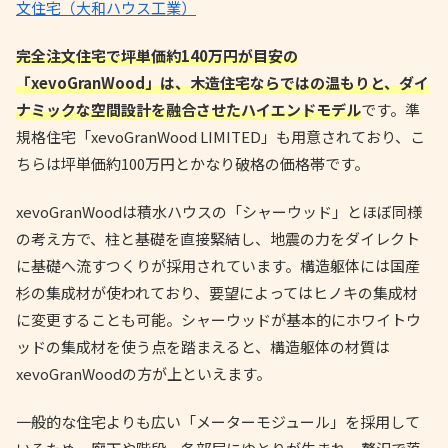
文住宅（大和ハウス工業）
完全注文住宅で坪単価約140万円が目安の
「xevoGranWood」は、木造住宅ならではの温もりと、ダイ
ナミックな空間設計を融合させたハイエンドモデル
です。準
規格住宅「xevoGranWood LIMITED」も用意されており、こ
ちらは坪単価約100万円とかなり破格の価格帯です。
xevoGranWoodは積水ハウスの「シャーウッド」とほぼ同様
の考え方で、柱と基礎を直接緊結し、地震の力をダイレクト
に基礎へ流すつくりが採用されています。構造躯体には国産
杉の集成材が使われており、要望によってはヒノキの集成材
に変更することも可能。シャーウッドが基本的にホワイトウ
ッドの集成材を使う点を踏まえると、構造躯体の材質は
xevoGranWoodの方が上といえます。
一般的な住宅よりも広い「メーターモジュール」を採用して