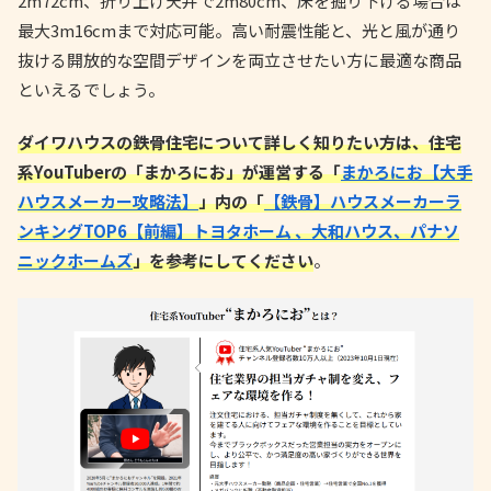
2m72cm、折り上げ天井で2m80cm、床を掘り下げる場合は
最大3m16cmまで対応可能。高い耐震性能と、光と風が通り
抜ける開放的な空間デザインを両立させたい方に最適な商品
といえるでしょう。
ダイワハウスの鉄骨住宅について詳しく知りたい方は、住宅
系YouTuberの「まかろにお」が運営する「
まかろにお【大手
ハウスメーカー攻略法】
」内の「
【鉄骨】ハウスメーカーラ
ンキングTOP6【前編】トヨタホーム 、大和ハウス、パナソ
ニックホームズ
」を参考にしてください
。