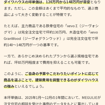
ダイワハウスの坪単価は、120万円から148万円が目安
となり
ます。ただし、この金額はあくまで平均的なもので、選ぶ商
品によって大きく変動することが特徴です。
たとえば、主力商品である鉄骨住宅の「xevo Σ（ジーヴォシ
グマ）」は完全注文住宅で坪約130万円、木造住宅の「xevo
GranWood（ジーヴォグランウッド）」は完全注文住宅で坪
約140〜148万円が一つの基準です。
一方で、あらかじめ決められたプランから選ぶ規格住宅であ
れば、坪85万円程度まで費用を抑えることも可能です。
このように、
ご自身の予算やこだわりたいポイントに応じて
商品を選ぶことで、建築費用を調整できるのがダイワハウス
の強み
といえるでしょう。
本坪単価は、2025年1月〜12月の1年間において、MEGULIEが
注文住宅の相談を受けた事例のデータをもとに算出していま