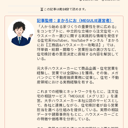
この記事は
約16分
で読めます。
記事監修：まかろにお（MEGULIE運営者）
「人から始める家づくりの重要性を世に広める」
をコンセプトに、中立的な立場から注文住宅・ハ
ウスメーカー選びに関する実践的な情報を発信す
る住宅系YouTuber。YouTubeチャンネル「まかろ
にお【工務店&ハウスメーカー攻略法】」では、
坪単価・総額・間取り・営業担当の選び方など、
住宅検討者の意思決定に直結する内容を解説して
いる。
元大手ハウスメーカーにて商品企画・住宅営業を
経験し、営業では全国No.1を獲得。その後、メガ
バンクにて不動産融資業務に従事し、住宅・不動
産領域における実務経験を有する。
これまでの経験とネットワークをもとに、注文住
宅の相談サービス「MEGULIE（メグリエ）」を運
営。大手ハウスメーカー本社公認のサービスとし
て、各社と連携しながら、住宅検討者が自ら営業
担当を選べる仕組みを提供している。実際の相談
データや建築事例をもとに、ハウスメーカーごと
の特徴や価格帯を分析している。