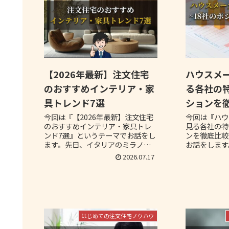
【2026年最新】注文住宅
ハウスメ
のおすすめインテリア・家
る各社の特
具トレンド7選
ションを
今回は『【2026年最新】注文住宅
今回は『ハウ
のおすすめインテリア・家具トレ
見る各社の特
ンド7選』というテーマでお話をし
ンを徹底比較
ます。先日、イタリアのミラノサ
お話をします
ローネに参加し、最新の技術やト
るハウスメー
2026.07.17
レンドに触れてきました。今後来
ングして、メ
るであろうトレンドを先取りして
ョンと特徴や
きたので、その情報をお伝えしま
ていきます。
す。
はじめての注文住宅ノウハウ