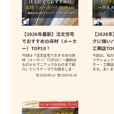
【2026年最新】注文住宅
【2026
でおすすめの床材（メーカ
クに強い
ー）TOP10！
工務店TO
今回は『注文住宅でおすすめの床
今回は、私の
材（メーカー）TOP10！一般的な
フサショック
ものからマニアックなものまで紹
カー・工務店
介』というテーマでお話をしま
ます。あくま
す。一般的によく使われている床
ば、他のハウ
2026.05.15
2026.05.28
材からマニアックなものまで、床
よりもマシ、
材を幅広く紹介していきますので
にくい、そう
参考にしていただければと思いま
断と偏見でお
す。
はじめての注文住宅ノウハウ