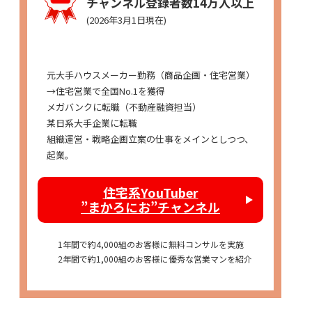
チャンネル登録者数14万人以上
(2026年3月1日現在)
経歴
元大手ハウスメーカー勤務（商品企画・住宅営業）
→住宅営業で全国No.1を獲得
メガバンクに転職（不動産融資担当）
某日系大手企業に転職
組織運営・戦略企画立案の仕事をメインとしつつ、
起業。
住宅系YouTuber
”まかろにお”チャンネル
1年間で約4,000組のお客様に無料コンサルを実施
2年間で約1,000組のお客様に優秀な営業マンを紹介