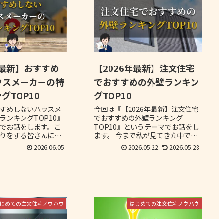
年最新】おすすめ
【2026年最新】注文住宅
ウスメーカーの特
でおすすめの外壁ランキン
グTOP10
グTOP10
すめしないハウスメ
今回は『【2026年最新】注文住宅
ランキングTOP10』
でおすすめの外壁ランキング
でお話をします。こ
TOP10』というテーマでお話をし
りをする皆さんに
ます。 今まで私が見てきた中で、
づくりをした人たち
これは採用してもいいなと思える
2026.06.05
2026.05.22
2026.05.28
不満をもっているの
おすすめの外壁を10個用意しまし
ただき自分たちの家
た。これから家づくりを検討され
してもらいたいで
る方は、是非とも参考にしていた
だければと思います。
じめての注文住宅ノウハウ
はじめての注文住宅ノウハウ