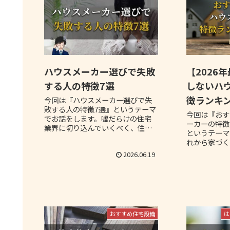
ハウスメーカー選びで失敗
【2026
する人の特徴7選
しないハ
徴ランキン
今回は『ハウスメーカー選びで失
敗する人の特徴7選』というテーマ
今回は『おす
でお話をします。嘘だらけの住宅
ーカーの特徴
業界に切り込んでいくべく、住宅
というテーマ
業界にはびこる嘘や真実を徹底的
れから家づく
に洗い出していきます。
は、直近で家
2026.06.19
が何に対して
かを知ってい
づくりに生か
す。
おすすめ住宅設備
は