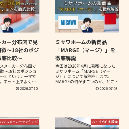
ーカー分布図で見
ミサワホームの新商品
徴～18社のポジ
「MARGE（マージ）」を
徹底比較～
徹底解説
スメーカー分布図で
今回は2026年4月に発売になった
徴～18社のポジショ
ミサワホーム「MARGE（マー
～』というテーマで
ジ）」について解説をします。
。ネット上でよく見
MARGEの何がすごいのか、どこが
カー全18社をマッピ
感動ものなのかということをひた
2026.07.10
2026.07.03
ーカー各社のポジシ
すら語っていきます。
おすすめをお伝えし
ハウスメーカーランキング
おすすめ住宅設備