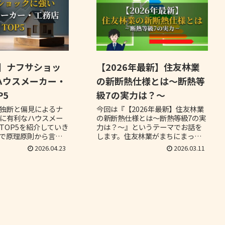
年】ナフサショッ
【2026年最新】住友林業
ハウスメーカー・
の新断熱仕様とは～断熱等
P5
級7の実力は？～
独断と偏見によるナ
今回は『【2026年最新】住友林業
に有利なハウスメー
の新断熱仕様とは～断熱等級7の実
TOP5を紹介していき
力は？～』というテーマでお話を
で原理原則から言え
します。住友林業がまちにまった
スメーカーや工務店
新断熱仕様を出したので、そちら
2026.04.23
2026.03.11
値上げの影響を受け
について解説をしていこうと思い
いった予想を私が独
ます。
話していきます。