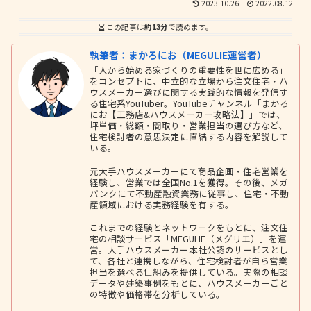
2023.10.26
2022.08.12
この記事は
約13分
で読めます。
執筆者：まかろにお（MEGULIE運営者）
「人から始める家づくりの重要性を世に広める」
をコンセプトに、中立的な立場から注文住宅・ハ
ウスメーカー選びに関する実践的な情報を発信す
る住宅系YouTuber。YouTubeチャンネル「まかろ
にお【工務店&ハウスメーカー攻略法】」では、
坪単価・総額・間取り・営業担当の選び方など、
住宅検討者の意思決定に直結する内容を解説して
いる。
元大手ハウスメーカーにて商品企画・住宅営業を
経験し、営業では全国No.1を獲得。その後、メガ
バンクにて不動産融資業務に従事し、住宅・不動
産領域における実務経験を有する。
これまでの経験とネットワークをもとに、注文住
宅の相談サービス「MEGULIE（メグリエ）」を運
営。大手ハウスメーカー本社公認のサービスとし
て、各社と連携しながら、住宅検討者が自ら営業
担当を選べる仕組みを提供している。実際の相談
データや建築事例をもとに、ハウスメーカーごと
の特徴や価格帯を分析している。