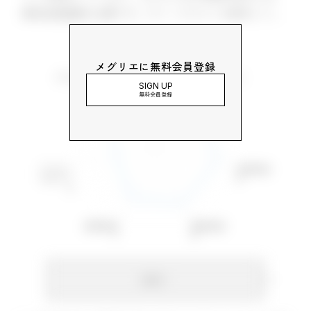
無料会員登録が必要です。ダミーテキストを表示してい
ます。
メグリエに無料会員登録
SIGN UP
無料会員登録
詳細へ