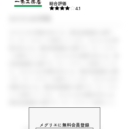
総合評価
無料会員登録
4.1
まかろにおの評価
ログイン
まかろにおの評価を見るには、無料会員登録が必要で
す。ダミーテキストを表示しています。 まかろにおの評
価を見るには、無料会員登録が必要です。ダミーテキス
トを表示しています。 まかろにおの評価を見るには、無
料会員登録が必要です。ダミーテキストを表示していま
す。 まかろにおの評価を見るには、無料会員登録が必要
です。ダミーテキストを表示しています。 まかろにおの
評価を見るには、無料会員登録が必要です。ダミーテキ
ストを表示しています。 まかろにおの評価を見るには、
無料会員登録が必要です。ダミーテキストを表示してい
ます。
メグリエに無料会員登録