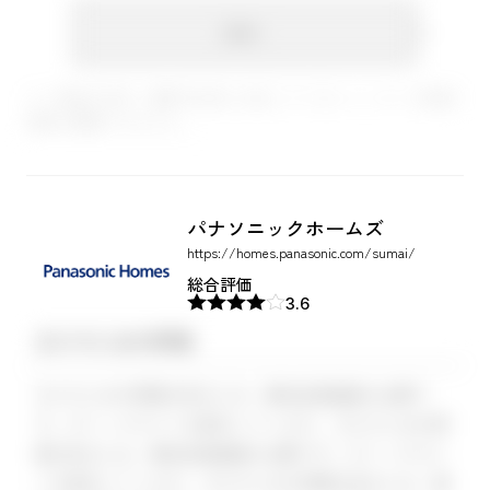
詳細へ
※ご登録の住所・建築予定地に対応していないメーカーの詳細
情報は閲覧できません。
パナソニックホームズ
https://homes.panasonic.com/sumai/
総合評価
3.6
まかろにおの評価
まかろにおの評価を見るには、無料会員登録が必要で
す。ダミーテキストを表示しています。 まかろにおの評
価を見るには、無料会員登録が必要です。ダミーテキス
トを表示しています。 まかろにおの評価を見るには、無