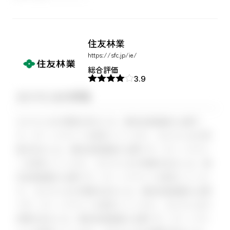
住友林業
https://sfc.jp/ie/
総合評価
3.9
まかろにおの評価
まかろにおの評価を見るには、無料会員登録が必要で
す。ダミーテキストを表示しています。 まかろにおの評
価を見るには、無料会員登録が必要です。ダミーテキス
トを表示しています。 まかろにおの評価を見るには、無
料会員登録が必要です。ダミーテキストを表示していま
す。 まかろにおの評価を見るには、無料会員登録が必要
です。ダミーテキストを表示しています。 まかろにおの
評価を見るには、無料会員登録が必要です。ダミーテキ