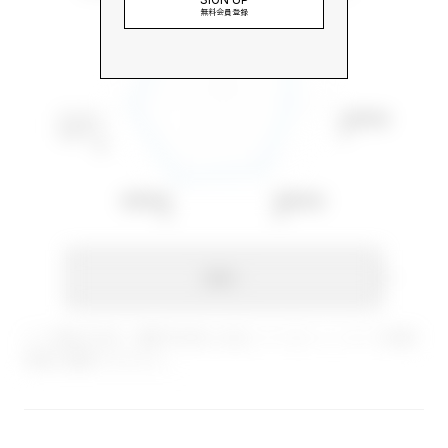
無料会員登録
詳細へ
※ご登録の住所・建築予定地に対応していないメーカーの詳細
情報は閲覧できません。