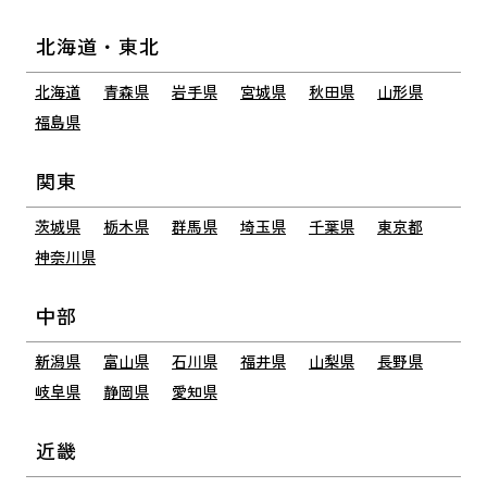
北海道・東北
北海道
青森県
岩手県
宮城県
秋田県
山形県
福島県
関東
茨城県
栃木県
群馬県
埼玉県
千葉県
東京都
神奈川県
中部
新潟県
富山県
石川県
福井県
山梨県
長野県
岐阜県
静岡県
愛知県
近畿