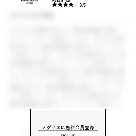
3.5
まかろにおの評価
まかろにおの評価を見るには、無料会員登録が必要で
す。ダミーテキストを表示しています。 まかろにおの評
価を見るには、無料会員登録が必要です。ダミーテキス
トを表示しています。 まかろにおの評価を見るには、無
料会員登録が必要です。ダミーテキストを表示していま
す。 まかろにおの評価を見るには、無料会員登録が必要
です。ダミーテキストを表示しています。 まかろにおの
評価を見るには、無料会員登録が必要です。ダミーテキ
ストを表示しています。 まかろにおの評価を見るには、
無料会員登録が必要です。ダミーテキストを表示してい
ます。
メグリエに無料会員登録
SIGN UP