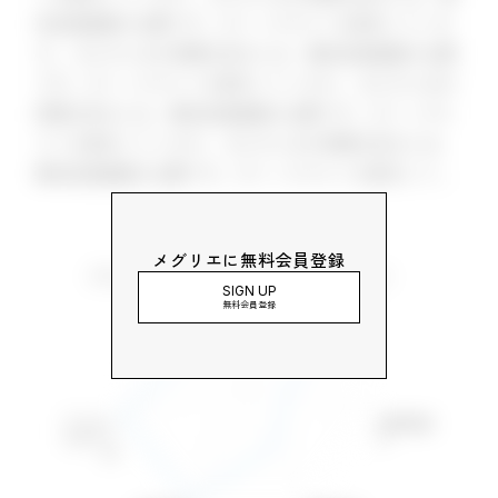
料会員登録が必要です。ダミーテキストを表示していま
す。 まかろにおの評価を見るには、無料会員登録が必要
です。ダミーテキストを表示しています。 まかろにおの
評価を見るには、無料会員登録が必要です。ダミーテキ
ストを表示しています。 まかろにおの評価を見るには、
無料会員登録が必要です。ダミーテキストを表示してい
ます。
メグリエに無料会員登録
SIGN UP
無料会員登録