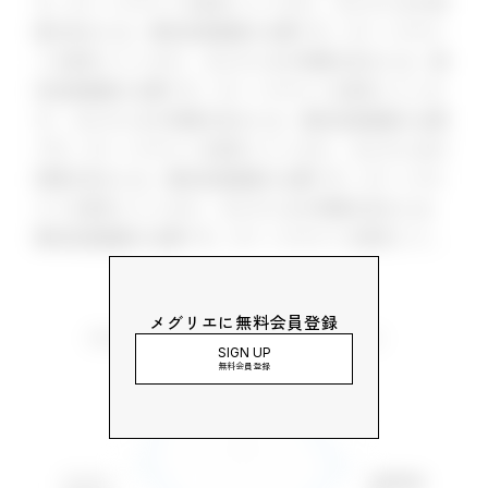
す。ダミーテキストを表示しています。 まかろにおの評
価を見るには、無料会員登録が必要です。ダミーテキス
トを表示しています。 まかろにおの評価を見るには、無
料会員登録が必要です。ダミーテキストを表示していま
す。 まかろにおの評価を見るには、無料会員登録が必要
です。ダミーテキストを表示しています。 まかろにおの
評価を見るには、無料会員登録が必要です。ダミーテキ
ストを表示しています。 まかろにおの評価を見るには、
無料会員登録が必要です。ダミーテキストを表示してい
ます。
メグリエに無料会員登録
SIGN UP
無料会員登録