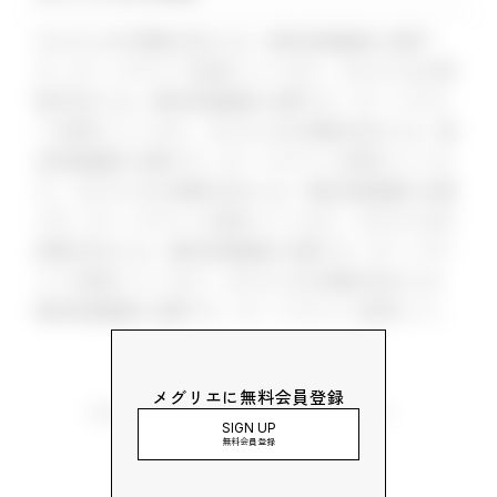
まかろにおの評価を見るには、無料会員登録が必要で
す。ダミーテキストを表示しています。 まかろにおの評
価を見るには、無料会員登録が必要です。ダミーテキス
トを表示しています。 まかろにおの評価を見るには、無
料会員登録が必要です。ダミーテキストを表示していま
す。 まかろにおの評価を見るには、無料会員登録が必要
です。ダミーテキストを表示しています。 まかろにおの
評価を見るには、無料会員登録が必要です。ダミーテキ
ストを表示しています。 まかろにおの評価を見るには、
無料会員登録が必要です。ダミーテキストを表示してい
ます。
メグリエに無料会員登録
SIGN UP
無料会員登録