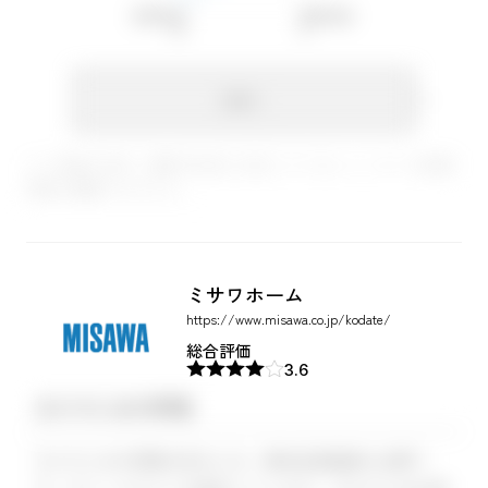
詳細へ
※ご登録の住所・建築予定地に対応していないメーカーの詳細
情報は閲覧できません。
ミサワホーム
https://www.misawa.co.jp/kodate/
総合評価
3.6
まかろにおの評価
まかろにおの評価を見るには、無料会員登録が必要で