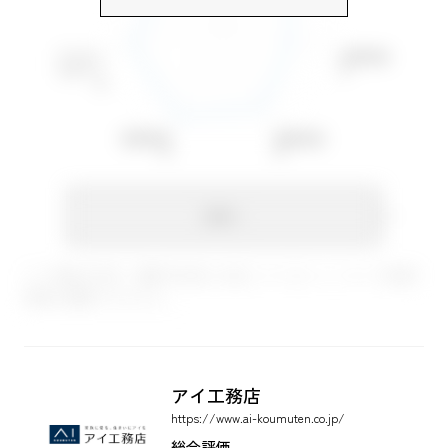
詳細へ
※ご登録の住所・建築予定地に対応していないメーカーの詳細
情報は閲覧できません。
アイ工務店
https://www.ai-koumuten.co.jp/
総合評価