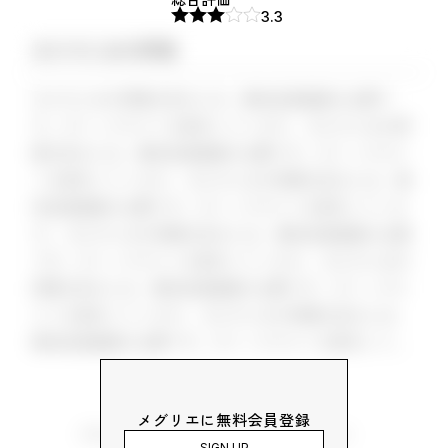
3.3
まかろにおの評価
まかろにおの評価を見るには、無料会員登録が必要で
す。ダミーテキストを表示しています。 まかろにおの評
価を見るには、無料会員登録が必要です。ダミーテキス
トを表示しています。 まかろにおの評価を見るには、無
料会員登録が必要です。ダミーテキストを表示していま
す。 まかろにおの評価を見るには、無料会員登録が必要
です。ダミーテキストを表示しています。 まかろにおの
評価を見るには、無料会員登録が必要です。ダミーテキ
ストを表示しています。 まかろにおの評価を見るには、
無料会員登録が必要です。ダミーテキストを表示してい
ます。
メグリエに無料会員登録
SIGN UP