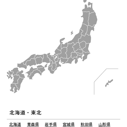
北海道・東北
北海道
青森県
岩手県
宮城県
秋田県
山形県