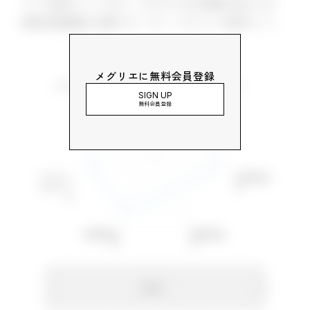
ストを表示しています。 まかろにおの評価を見るには、
無料会員登録が必要です。ダミーテキストを表示してい
ます。
メグリエに無料会員登録
SIGN UP
無料会員登録
詳細へ