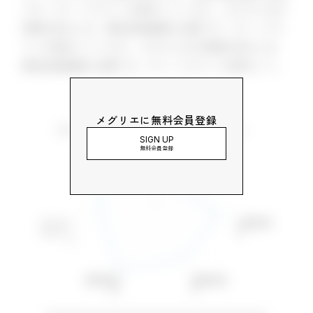
です。ダミーテキストを表示しています。 まかろにおの
評価を見るには、無料会員登録が必要です。ダミーテキ
ストを表示しています。 まかろにおの評価を見るには、
無料会員登録が必要です。ダミーテキストを表示してい
ます。
メグリエに無料会員登録
SIGN UP
無料会員登録