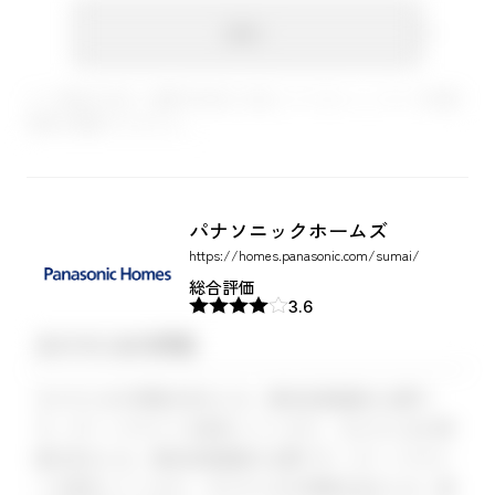
詳細へ
※ご登録の住所・建築予定地に対応していないメーカーの詳細
情報は閲覧できません。
パナソニックホームズ
https://homes.panasonic.com/sumai/
総合評価
3.6
まかろにおの評価
まかろにおの評価を見るには、無料会員登録が必要で
す。ダミーテキストを表示しています。 まかろにおの評
価を見るには、無料会員登録が必要です。ダミーテキス
トを表示しています。 まかろにおの評価を見るには、無