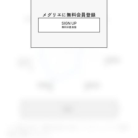
メグリエに無料会員登録
SIGN UP
無料会員登録
詳細へ
※ご登録の住所・建築予定地に対応していないメーカーの詳細
情報は閲覧できません。