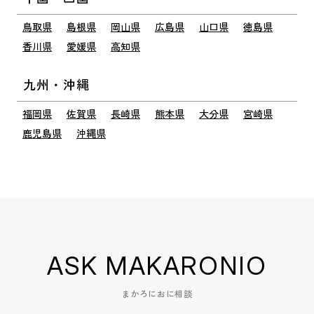
鳥取県
島根県
岡山県
広島県
山口県
徳島県
香川県
愛媛県
高知県
九州・沖縄
福岡県
佐賀県
長崎県
熊本県
大分県
宮崎県
鹿児島県
沖縄県
ASK MAKARONIO
まかろにおに相談