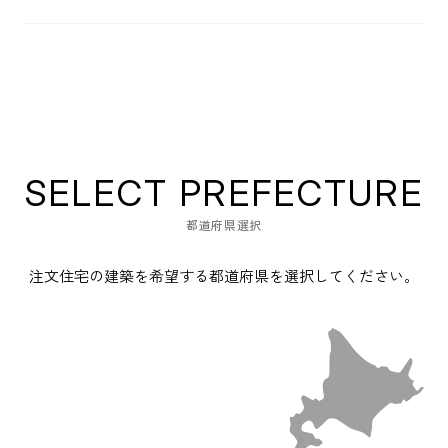
SELECT PREFECTURE
都道府県選択
注文住宅の建築を希望する都道府県を選択してください。