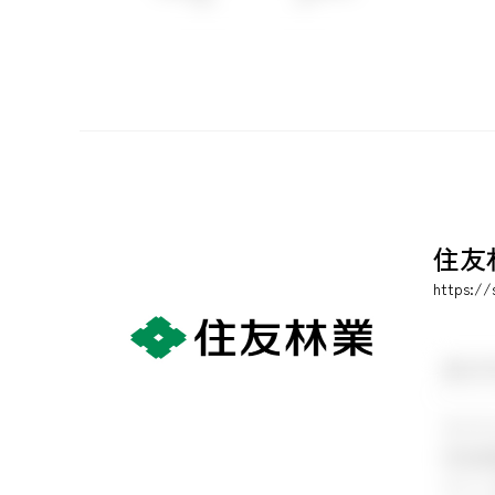
住友
https://
まか
まかろに
料会員登録が
キストを表示しています。 まか