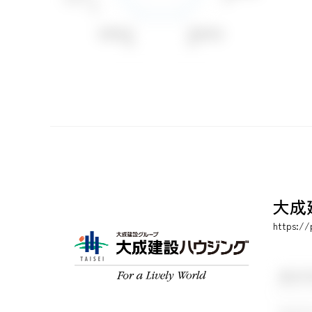
大成
https://
まか