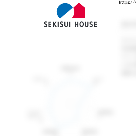
https://
まか
まかろに
料会員登録が
キストを表示しています。 まか
におの評
登録が