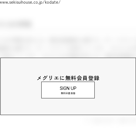
www.sekisuihouse.co.jp/kodate/
ろにおの評価
おの評価を見るには、無料会員登録が必要です。ダミーテキストを表示しています。 まか
必要です。ダミーテキストを表示しています。 まかろにおの評価を見るには、無料会員登録が必要です。ダミーテ
ろにおの評価を見るには、無料会員登録が必要です。ダミーテキストを表示しています。 まかろ
価を見るには、無料会員登録が必要です。ダミーテキストを表示しています。 まかろにおの評価
必要です。ダミーテキストを表示しています。
メグリエに無料会員登録
SIGN UP
無料会員登録
※ご登録の住所・建築予定