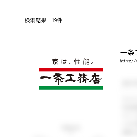
検索結果 19件
一条
https://
まか
まかろに
料会員登録が
キストを表示しています。 まか
におの評
登録が