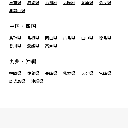
三重県
滋賀県
京都府
大阪府
兵庫県
奈良県
和歌山県
中国・四国
鳥取県
島根県
岡山県
広島県
山口県
徳島県
香川県
愛媛県
高知県
九州・沖縄
福岡県
佐賀県
長崎県
熊本県
大分県
宮崎県
鹿児島県
沖縄県