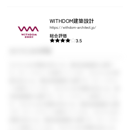
WITHDOM建築設計
https://withdom-architect.jp/
総合評価
3.5
まかろにおの評価
まかろにおの評価を見るには、無料会員登録が必要で
す。ダミーテキストを表示しています。 まかろにおの評
価を見るには、無料会員登録が必要です。ダミーテキス
トを表示しています。 まかろにおの評価を見るには、無
料会員登録が必要です。ダミーテキストを表示していま
す。 まかろにおの評価を見るには、無料会員登録が必要
です。ダミーテキストを表示しています。 まかろにおの
評価を見るには、無料会員登録が必要です。ダミーテキ
ストを表示しています。 まかろにおの評価を見るには、