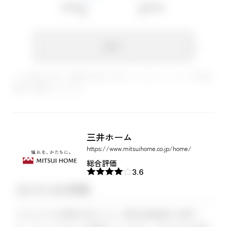
詳細へ
※ご登録の住所・建築予定地に対応していないメーカーの詳細
情報は閲覧できません。
三井ホーム
https://www.mitsuihome.co.jp/home/
総合評価
3.6
まかろにおの評価
まかろにおの評価を見るには、無料会員登録が必要で