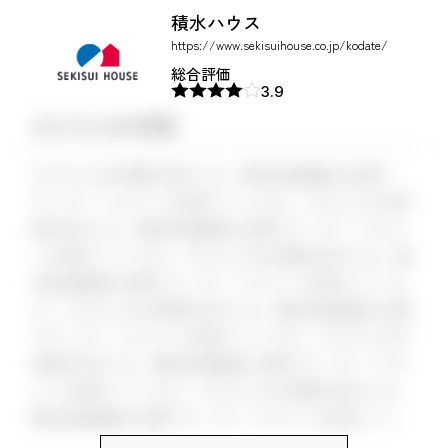
積水ハウス
https://www.sekisuihouse.co.jp/kodate/
総合評価
3.9
まかろにおの評価
まかろにおの評価を見るには、無料会員登録が必要で
す。ダミーテキストを表示しています。 まかろにおの評
価を見るには、無料会員登録が必要です。ダミーテキス
トを表示しています。 まかろにおの評価を見るには、無
料会員登録が必要です。ダミーテキストを表示していま
す。 まかろにおの評価を見るには、無料会員登録が必要
です。ダミーテキストを表示しています。 まかろにおの
評価を見るには、無料会員登録が必要です。ダミーテキ
ストを表示しています。 まかろにおの評価を見るには、
無料会員登録が必要です。ダミーテキストを表示してい
ます。