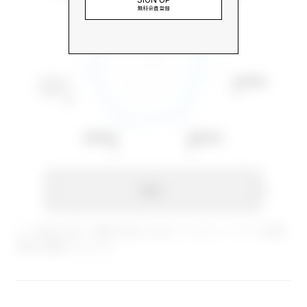
無料会員登録
詳細へ
※ご登録の住所・建築予定地に対応していないメーカーの詳細
情報は閲覧できません。