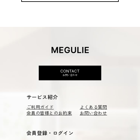
CONTACT
お問い合わせ
サービス紹介
ご利用ガイド
よくある質問
会員の皆様とのお約束
お問い合わせ
会員登録・ログイン