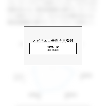
です。ダミーテキストを表示しています。 まかろにおの
評価を見るには、無料会員登録が必要です。ダミーテキ
ストを表示しています。 まかろにおの評価を見るには、
無料会員登録が必要です。ダミーテキストを表示してい
ます。
メグリエに無料会員登録
SIGN UP
無料会員登録