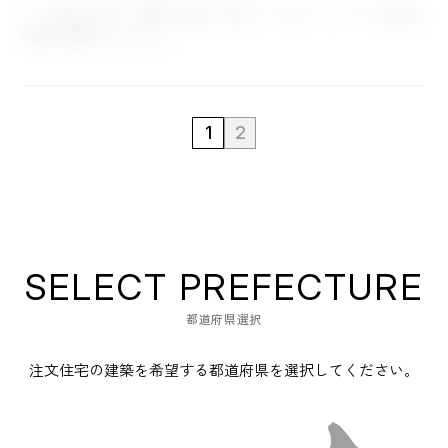
※ご登録の住所・建築予定地に対応していないメーカーの詳細
情報は閲覧できません。
1
2
SELECT PREFECTURE
都道府県選択
注文住宅の建築を希望する都道府県を選択してください。