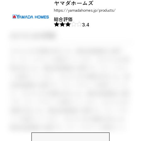
ヤマダホームズ
https://yamadahomes.jp/products/
総合評価
3.4
まかろにおの評価
まかろにおの評価を見るには、無料会員登録が必要で
す。ダミーテキストを表示しています。 まかろにおの評
価を見るには、無料会員登録が必要です。ダミーテキス
トを表示しています。 まかろにおの評価を見るには、無
料会員登録が必要です。ダミーテキストを表示していま
す。 まかろにおの評価を見るには、無料会員登録が必要
です。ダミーテキストを表示しています。 まかろにおの
評価を見るには、無料会員登録が必要です。ダミーテキ
ストを表示しています。 まかろにおの評価を見るには、
無料会員登録が必要です。ダミーテキストを表示してい
ます。