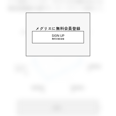
ストを表示しています。 まかろにおの評価を見るには、
無料会員登録が必要です。ダミーテキストを表示してい
ます。
メグリエに無料会員登録
SIGN UP
無料会員登録
詳細へ