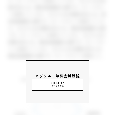
す。ダミーテキストを表示しています。 まかろにおの評
価を見るには、無料会員登録が必要です。ダミーテキス
トを表示しています。 まかろにおの評価を見るには、無
料会員登録が必要です。ダミーテキストを表示していま
す。 まかろにおの評価を見るには、無料会員登録が必要
です。ダミーテキストを表示しています。 まかろにおの
評価を見るには、無料会員登録が必要です。ダミーテキ
ストを表示しています。 まかろにおの評価を見るには、
無料会員登録が必要です。ダミーテキストを表示してい
ます。
メグリエに無料会員登録
SIGN UP
無料会員登録