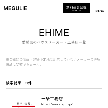
無料会員登録
SIGN UP
EHIME
愛媛県のハウスメーカー・工務店一覧
※ご登録の住所・建築予定地に対応していないメーカーの詳細
情報は閲覧できません。
検索結果 11件
一条工務店
https://www.ichijo.co.jp/