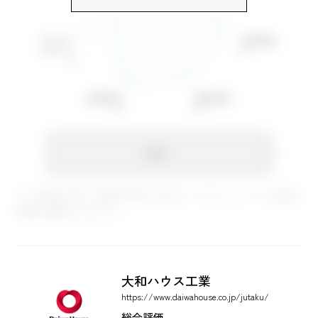
詳細へ
※ご登録の住所・建築予定地に対応していないメーカーの詳細
情報は閲覧できません。
大和ハウス工業
https://www.daiwahouse.co.jp/jutaku/
総合評価