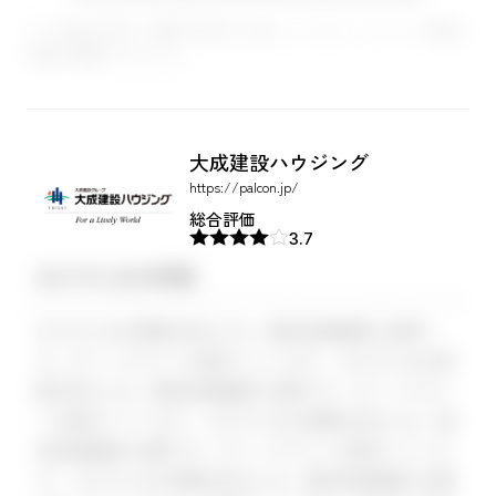
※ご登録の住所・建築予定地に対応していないメーカーの詳細
情報は閲覧できません。
大成建設ハウジング
https://palcon.jp/
総合評価
3.7
まかろにおの評価
まかろにおの評価を見るには、無料会員登録が必要で
す。ダミーテキストを表示しています。 まかろにおの評
価を見るには、無料会員登録が必要です。ダミーテキス
トを表示しています。 まかろにおの評価を見るには、無
料会員登録が必要です。ダミーテキストを表示していま
す。 まかろにおの評価を見るには、無料会員登録が必要