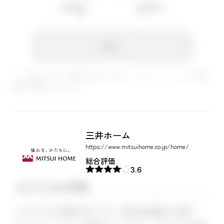
詳細へ
※ご登録の住所・建築予定地に対応していないメーカーの詳細
情報は閲覧できません。
三井ホーム
https://www.mitsuihome.co.jp/home/
総合評価
3.6
まかろにおの評価
まかろにおの評価を見るには、無料会員登録が必要で