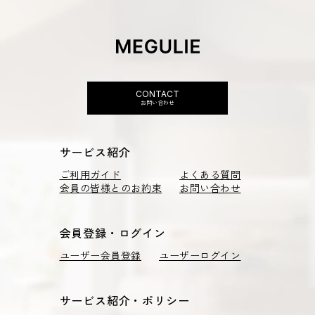
CONTACT
お問い合わせ
サービス紹介
ご利用ガイド
よくある質問
会員の皆様とのお約束
お問い合わせ
会員登録・ログイン
ユーザー会員登録
ユーザーログイン
サービス紹介・ポリシー