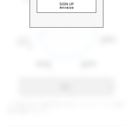
SIGN UP
無料会員登録
詳細へ
※ご登録の住所・建築予定地に対応していないメーカーの詳細
情報は閲覧できません。