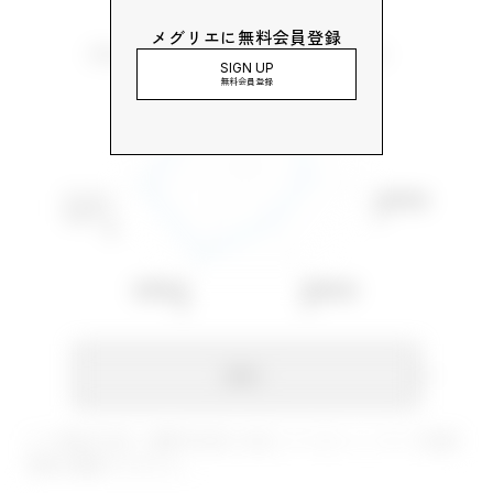
メグリエに無料会員登録
SIGN UP
無料会員登録
詳細へ
※ご登録の住所・建築予定地に対応していないメーカーの詳細
情報は閲覧できません。