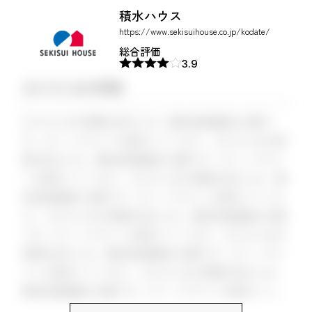
積水ハウス
https://www.sekisuihouse.co.jp/kodate/
総合評価
3.9
まかろにおの評価
まかろにおの評価を見るには、無料会員登録が必要で
す。ダミーテキストを表示しています。 まかろにおの評
価を見るには、無料会員登録が必要です。ダミーテキス
トを表示しています。 まかろにおの評価を見るには、無
料会員登録が必要です。ダミーテキストを表示していま
す。 まかろにおの評価を見るには、無料会員登録が必要
です。ダミーテキストを表示しています。 まかろにおの
評価を見るには、無料会員登録が必要です。ダミーテキ
ストを表示しています。 まかろにおの評価を見るには、
無料会員登録が必要です。ダミーテキストを表示してい
ます。