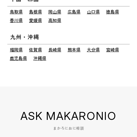
鳥取県
島根県
岡山県
広島県
山口県
徳島県
香川県
愛媛県
高知県
九州・沖縄
福岡県
佐賀県
長崎県
熊本県
大分県
宮崎県
鹿児島県
沖縄県
ASK MAKARONIO
まかろにおに相談