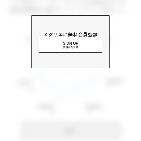
ストを表示しています。 まかろにおの評価を見るには、
無料会員登録が必要です。ダミーテキストを表示してい
ます。
メグリエに無料会員登録
SIGN UP
無料会員登録
詳細へ