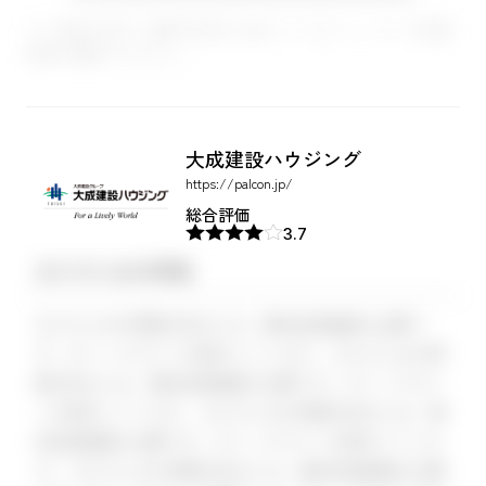
※ご登録の住所・建築予定地に対応していないメーカーの詳細
情報は閲覧できません。
大成建設ハウジング
https://palcon.jp/
総合評価
3.7
まかろにおの評価
まかろにおの評価を見るには、無料会員登録が必要で
す。ダミーテキストを表示しています。 まかろにおの評
価を見るには、無料会員登録が必要です。ダミーテキス
トを表示しています。 まかろにおの評価を見るには、無
料会員登録が必要です。ダミーテキストを表示していま
す。 まかろにおの評価を見るには、無料会員登録が必要