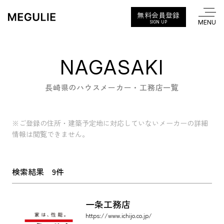
無料会員登録
SIGN UP
NAGASAKI
長崎県のハウスメーカー・工務店一覧
※ご登録の住所・建築予定地に対応していないメーカーの詳細
情報は閲覧できません。
検索結果 9件
一条工務店
https://www.ichijo.co.jp/